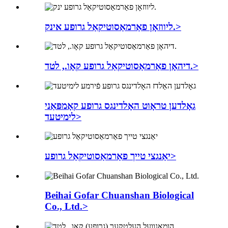
ליווזאָן פאַרמאַסוטיקאַל גרופע אינק.>
דיהאָן פאַרמאַסוטיקאַל גרופע קאָו., לטד.>
גאָלדען טראָוט האָלדינגס גרופע קאָמפּאַני
לימיטעד>
יאַנגצי טייך פאַרמאַסוטיקאַל גרופע>
Beihai Gofar Chuanshan Biological
Co., Ltd.>