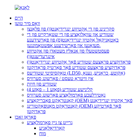
היים
וואָס מיר טוען
סקרינינג פון די אַקטיווע ינגרידיאַנט(ן) פון פלאַנצן
שטודיע און עוואַלואַציע פון ​​​​די שטאַרקייט פון די
באַטאַניקאַל אַקטיוו ינגרידיאַנט(ס) פון פאַרשידענע
סעזאָנען און פאַרשידענע אָפּשטאַמונגען.
פעסטשטעלן פון אנאליז מעטאדן פון אקטיווע
אינגרעדיענט(ן)
פּראָדוקציע פּראָצעס שטודיע פֿאַר אַקטיווע ינגרידיאַנט(ן)
פּראָדוקציע פּראָצעס שטודיע פֿאַר פאַרטיק פּראָדוקטן
טאַקסיסיטי שטודיעס (LD50, אַקוטע, כראָניש, גענאָ)
אין וויטראָ טעסט / פאָרשונג סערוויס
שטודיע פון ​​חיות
קלינישע שטודיע (פאַזע 1 – פאַזע 4)
נאַטירלעכע פאָרמולאַציע פאָרשונג סערוויס
קאָנטראַקט פאַבריקאַציע (OEM) פֿאַר אַקטיוו ינגרידיאַנט
קאָנטראַקט מאַנופאַקטורינג (OEM) פֿאַר פֿאַרטיקע
פּראָדוקטן
פאַראַן זאכן
גרייט צו גיין פאָרמולאַציע
קאַרדיאָלאָגיע
מוח