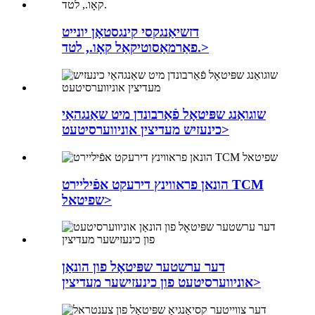
דזשיאַנגקסי קינגסטאָן יונייט
פאַרמאַסוטיקאַל קאָו., לטד.>
שוגואַנג שפּיטאָל פֿאַרבונדן מיט שאַנגהאַי
כינעזיש מעדיצין אוניווערסיטעט>
הונאן פראווינץ דירעקט אפֿיליירט TCM
שפיטאל>
דער ערשטער שפּיטאָל פון הונאַן
אוניווערסיטעט פון כינעזישער מעדיצין>