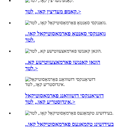
קאַמפּ מעדיצין קאָו., לטד.>
גואַנגקסי סאַנטאָ פאַרמאַסוטיקאַל קאָו.,
לטד.
הונאן קאנגשו פארמאצעווטישע קא.,
לטד.>
דזשיאַנגקסי דזשווואַנג פאַרמאַסוטיקאַל
אינדוסטריע קאָו., לטד.>
בעידזשינג טקמאַגעס פאַרמאַסוטיקאַל קאָו.,