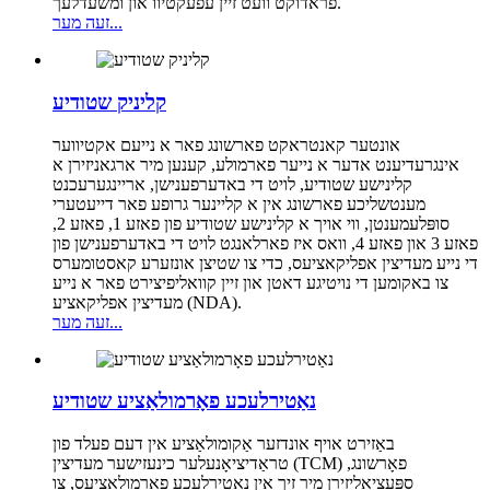
פראדוקט וועט זיין עפעקטיוו און ומשעדלעך.
זעה מער...
קליניק שטודיע
אונטער קאנטראקט פארשונג פאר א נייעם אקטיווער
אינגרעדיענט אדער א נייער פארמולע, קענען מיר ארגאניזירן א
קלינישע שטודיע, לויט די באדערפענישן, אריינגערעכנט
מענטשליכע פארשונג אין א קליינער גרופע פאר דייעטערי
סופּלעמענטן, ווי אויך א קלינישע שטודיע פון ​​פאזע 1, פאזע 2,
פאזע 3 און פאזע 4, וואס איז פארלאנגט לויט די באדערפענישן פון
די נייע מעדיצין אפליקאציעס, כדי צו שטיצן אונזערע קאסטומערס
צו באקומען די נויטיגע דאטן און זיין קוואליפיצירט פאר א נייע
מעדיצין אפליקאציע (NDA).
זעה מער...
נאַטירלעכע פאָרמולאַציע שטודיע
באַזירט אויף אונדזער אַקומולאַציע אין דעם פעלד פון
טראַדיציאָנעלער כינעזישער מעדיצין (TCM) פאָרשונג,
ספּעציאַליזירן מיר זיך אין נאַטירלעכע פאָרמולאַציעס, צו