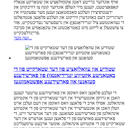
אויף אונדזער ברייטע דאַטן אַקומולאַציע און שטאַרקע אַנאַליז
קאַפּאַציטעט, קענען מיר העלפֿן אונדזער קונה צו דורכקוקן און
ידענטיפיצירן וועלכע סאַבסטאַנצן זענען מער עפעקטיוו אין
דערגרייכן דעם באַזונדערן ווירקונג און וועלכע פלאַנצן אַנטהאַלטן
די געוואונטשע ציל ינגרידיאַנט(ן) אין גרעסערער געדיכטקייט, אַזוי
צו צושטעלן אַ לייזונג מיט באַטראַכטונג אין עקאָנאָמיע און סביבה
פרייַנדלעכקייט.
זעה מער...
שטודיע און עוואַלואַציע פון ​​דער שטאַרקייט פון די
באַטאַנישע אַקטיווע ינגרידיאַנט(ן) פון פאַרשידענע
סעזאָנען און פאַרשידענע אָפּשטאַמונגען
די זעלבע פלאנצן וואס וואקסן אין פארשידענע ערטער קענען
האבן א גרויסן אונטערשייד אין דער שטארקייט פון די אקטיווע
אינהאלטן. אפילו אויב די פלאנצן וואס וואקסן אין דעם זעלבן ארט
וועלן האבן אן אונטערשייד אין דער שטארקייט פון די אקטיווע
אינהאלטן פון פארשידענע סעזאנען. פון דער אנדערער זייט, די
פארשידענע פאזיציעס פון די פלאנצן זענען אנדערש אין דער
שטארקייט פון די אקטיווע אינהאלטן. אונזער ארבעט ערמעגליכט