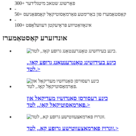
300+ פאָרשונג שטאב מיטגלידער
-
50+ קאַסטאַמערז פון באַרימטע פאַרמאַסוטיקאַל קאָמפּאַניעס
-
100+ אינאָוואַטיווע פּראָיעקטן דעוועלאָפּט
אונדזערע קאַסטאַמערז
כינע בעידזשינג טאָנגרענטאַנג גרופע קאָו.,
לטד.>
כינע רעסורסן סאַנדזשיו מעדיקאַל און
פאַרמאַסוטיקאַל קאָו., לטד.>
זונרויז פארמאצעווטישע גרופע קא., לטד.>