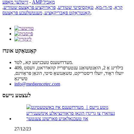
AMP מאָביל
-
זייטלעך מאַפּע
קראָ
,
סי-די-מאָ
,
טאַקסיסיטי שטודיע
,
פּראָדוקציע פּראָצעס שטודיע
,
,
קאָנטראַקט פאַבריקאַציע
,
מענטשלעכע פּראָצעס
קאָנטאַקט אונדז
מעדדזשענס טעכנישע קא., לטד.
409, בילדינג אַ 2, הואַנטשואַנג ענטערפּרייז קוואדראט, וועסט
יועלו ראָוד, יועלו דיסטריקט, טשאַנגשאַ סיטי, הונאַן פּראַווינס,
טשיינאַ
info@medgencetec.com
לעצטע נייעס
27/12/23