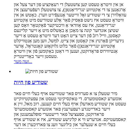
אן אין וויטראָ טעסט קען צושטעלן די רעאַקציע פון ​​דער צעל און
אָרגאַנען צו די אַקטיווע ינגרידיאַנט(ן), צו צושטעלן רעפֿערענצן אין
עוואַלויִרן צי די שטודיע זאָל ווייטער אָנגעפֿירט ווערן. כאָטש אן אין
וויטראָ טעסט איז נישט פּאַסיק פֿאַר אַלע שטודיעס מיט אַקטיווע
ינגרידיאַנטן, איז עס אַוודאי אַ וויכטיקער פֿאַקטאָר וואָס קען
שטיצן אונדזער קונה צו מאַכן אַ באַשלוס מיט אַ זייער קליינעם
קאָסטן, ווייל רובֿ פֿון דער צייט האָט דער וויטראָ טעסט אַ זייער
נידעריקן פֿאַרנוץ אין קאָסטן און צייט. למשל, ווען מען אַנטוויקלט
אַקטיווע ינגרידיאַנט(ן) פֿאַר בלוט גלוקאָזע קאָנטראָל, אָדער
אַנטיווירוס פּראָדוקטן, זענען די דאַטן באַקומען פֿון אין וויטראָ
טעסטן זייער באַדייטנדיק.
זעה מער...
שטודיע פון ​​חיות
מיר שטעלן צו א סערוויס פאר שטודיעס אויף בעלי חיים פאר
אונזערע קאסטומערס. די טאקסיקיטי טעסט און עפעקטיווקייט
טעסט אין שטודיע מאדעלן אויף בעלי חיים קענען, רוב מאל, זיין א
זייער באדייטנדע רעפערענץ פאר אונזערע קאסטומערס'
פראדוקטן, ספעציעל פאר דייעטערי סופּלעמענטן און
קאסמעטיקס. אנדערש ווי א קלינישע שטודיע, איז א שטודיע אויף
בעלי חיים א שנעלער און ביליגער וועג צו פארזיכערן אז דער