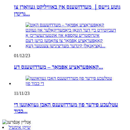
גוטע נייעס｜ מעדדזשענס איז באוויליקט געוואָרן צו
גרינדן...
01/12/23
קאָאָפּעראַציע אָפּמאַך – מעדדזשענס דע...
11/11/23
עטלעכע פירער פון מעדדזשענס האבן געוואונען די
כבוד...
שיקן אימעיל