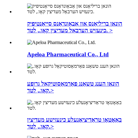
הונאן בריליאַנס און אַבאַונדאַנס סייאַנטיפיק
כינעזיש הערבאַל מעדיצין קאָו., לטד. >
Apeloa Pharmaceutical Co., Ltd
הונאן הענג טשאַנג פאַרמאַסוטיקאַל גרופע
קאָו., לטד.>
באַאָטאָו טראַדיציאָנעלע כינעזישע מעדיצין
קאָו., לטד.>