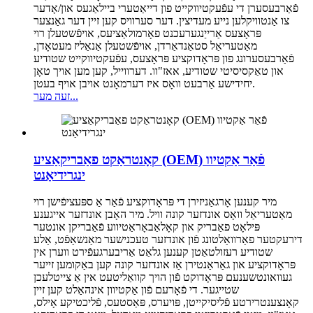
פֿאַרבעסערן די עפֿעקטיווקייט פון דייאַטערי ביילאַגעס און/אָדער
צו אַנטוויקלען נייע מעדיצין. דער סערוויס קען זיין דער גאַנצער
פּראָצעס אַרייַנגערעכנט פאָרמולאַציעס, אויפֿשטעלן רוי
מאַטעריאַל סטאַנדאַרדן, אויפֿשטעלן אַנאַליז מעטאָדן,
פֿאַרבעסערונג פון פּראָדוקציע פּראָצעס, עפֿעקטיווקייט שטודיע
און טאַקסיסיטי שטודיע, אאז"וו. דערווייל, קען מען אויך טאָן
יחידישע אַרבעט וואָס איז דערמאָנט אויבן אויף בעטן.
זעה מער...
קאָנטראַקט פאַבריקאַציע (OEM) פֿאַר אַקטיוו
ינגרידיאַנט
מיר קענען אָרגאַניזירן די פּראָדוקציע פֿאַר אַ ספּעציפֿישן רוי
מאַטעריאַל וואָס אונדזער קונה וויל. מיר האָבן אונדזער אייגענע
פּילאָט פאַבריק און קאָלאַבאָראַטיווע פֿאַבריקן אונטער
דירעקטער פאַרוואַלטונג פֿון אונדזער טעכנישער מאַנשאַפֿט, אַלע
שטודיע רעזולטאַטן קענען גלאַט אַריבערגעפֿירט ווערן אין
פּראָדוקציע און גאַראַנטירן אַז אונדזער קונה קען באַקומען זייער
געוואונטשענעם פּראָדוקט פֿון הויך קוואַליטעט אין אַ צייטלעכן
שטייגער. די פֿאָרעם פֿון אַקטיוון אינהאַלט קען זיין
קאָנצענטרירטע פֿליסיקייטן, פּויערס, פּאַסטעס, פֿליכטיקע אָילס,