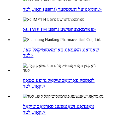
הומאַנוועל העלטקער (גרופע) קאָו., לטד.>
SCIMYTH פארמאצעווטישע גרופע>
שאַנדאָנג האַנפאַנג פאַרמאַסוטיקאַל קאָו,
לטד>
לואָקסין פאַרמאַסוטיקאַל גרופע סטאַק
קאָו., לטד.>
גואַנגדאָנג זשאָנגשענג פאַרמאַסוטיקאַל
קאָו., לטד.>