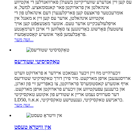
עס קען זיין אנדערע שוועריקייטן בשעת'ן פארוואנדלען די אקטיווע
אינהאלטן אין פראדוקטן פאר קאנסומאציע. למשל, א
אומרעכטער פראצעס קען פארקלענערן דעם אינהאלט פון די
אקטיווע אינהאלטן, אדער עס קען זיין א מאנגל אין
אויפלעזלעכקייט אדער טעם. אונזער מאַנשאַפֿט קען אויך
צושטעלן פאָרשונג באַדינונגען צו סאָלווען די אויבן דערמאָנטע
פּראָבלעמען פֿאַר אונזערע קאַסטאַמערז.
זעה מער...
טאַקסיסיטי שטודיעס
זיכערהייט מוז זיין זיכער געמאכט איידער א פראדוקט ווערט
ארויסגעגעבן אויפן מארקעט. מיר פירן דורך טאקסיקיטי שטודיעס
אויף אונזערע קאסטומערס' פראדוקטן, צו באפרייען זיי פון זארגן,
און ברענגען עפעקטיווע און זיכערע פראדוקטן אויפן מארקעט.
דער סערוויס נעמט אריין א שטודיע פון ​​אקוטע טאקסיקיטי
LD50, כראנישע טאקסיקיטי, גענעטישע טאקסיקיטי, א.א.וו.
זעה מער...
אין וויטראָ טעסט