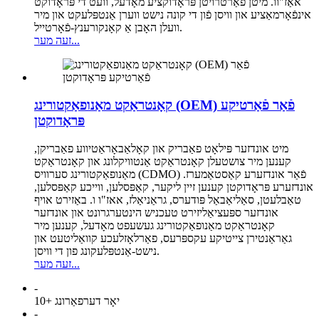
אאַז"וו. מיטן פֿאַרטרויטן פּראָדוקציע מאָדעל, וועט די פּראָדוקט
אינפֿאָרמאַציע און וויסן פֿון די קונה נישט ווערן אַנטפּלעקט און מיר
וועלן האָבן אַ קאָנקורענץ-פֿאָרטייל.
זעה מער...
קאָנטראַקט מאַנופאַקטורינג (OEM) פֿאַר פֿאַרטיקע
פּראָדוקטן
מיט אונדזער פּילאָט פאַבריק און קאָלאַבאָראַטיווע פאַבריקן,
קענען מיר צושטעלן קאָנטראַקט אַנטוויקלונג און קאָנטראַקט
מאַנופאַקטורינג סערוויס (CDMO) פֿאַר אונדזערע קאַסטאַמערז.
אונדזערע פּראָדוקטן קענען זיין ליקער, קאַפּסלען, ווייכע קאַפּסלען,
טאַבלעטן, סאַליאַבאַל פּודערס, גראַניאַלז, אאז"ו ו. באַזירט אויף
אונדזער ספּעציאַליזירט טעכניש הינטערגרונט און אונדזער
קאָנטראַקט מאַנופאַקטורינג געשעפט מאָדעל, קענען מיר
גאַראַנטירן צייטיקע עקספּרעס, פאַרלאָזלעכע קוואַליטעט און
נישט-אַנטפּלעקונג פון די וויסן.
זעה מער...
-
10+ יאָר דערפאַרונג
-