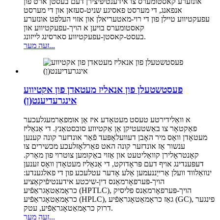
אונזערע קאסטומערס צו אידענטיפיצירן דעם בעסטן ארט פון
אנפאנג, די מערסט פאסיגע שניט-סעזאן און די מערסט
עפעקטיווע טיילן פון די רוי-מאטעריאלן און אזוי העלפט אונזערע
קאסטומערס בויען א הויך-עפעקטיווע און
בעסט-קאסטן-עפעקטיווע סארסינג לייזונג.
זעה מער...
פעסטשטעלן פון אנאליז מעטאדן פון אקטיווע
אינגרעדיענט(ן)
א וואַלידירטע טעסט מעטאָדע איז אַן אומפאַרמעגלעכער
פאַקטאָר צו באַשטעטיקן אַן אַקטיווע סובסטאַנץ. די אַנאַליז
מעטאָדן וואָס מיר האָבן דעוועלאָפּעד פֿאַר אונדזער קונה קענען
ענשור אַז אונדזער קונה האט פאַרלאָזלעכע מכשירים צו
קאָנטראָלירן קוואַליטעט און אַזוי באַקומען צוטרוי פון מאַרק.
דעפּענדינג אויף דעם פּראָדוקט, די אַנאַליז מעטאָדן וואָס זענען
ינוואַלווד וועלן אַרייַננעמען אַלע אָדער עטלעכע פון ​​די פאלגענדע:
הויך-פּערפאָרמאַנס דין-שיכטע אידענטיפֿיקאַציע
כראָמאַטאָגראַפֿיע (HPTLC), הויך-פּערפאָרמאַנס פליסיק
כראָמאַטאָגראַפֿיע (HPLC), גאַז כראָמאַטאָגראַפֿיע (GC), פינגער
דרוק כראָמאַטאָגראַפֿיע, עטק.
זעה מער...