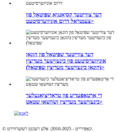
דער צווייטער קסיאַנגיאַ שפּיטאָל פון
צענטראל דרום אוניווערסיטעט>
דער צווייטער שפּיטאָל פון הונאַן
אוניווערסיטעט פון כינעזישער מעדיצין
(הונאַן כינעזישער מעדיצין שפּיטאָל)>
די אָרטאָפּעדיע פון ​​טראַדיציאָנעלער
כינעזישער מעדיצין זשוזשאָו שטאָט>
© קאַפּירייט - 2010-2025: אַלע רעכטן רעזערווירט.