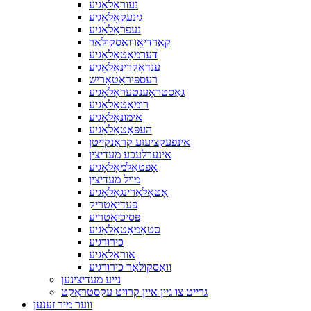
נעוראָלאָגיע
גינעקאָלאָגיע
נעפראָלאָגיע
קאַרדיאָווואַסקולאַר
דערמאַטאָלאָגיע
ענדאָקרינאָלאָגיע
רעספּיראַטאָריש
גאַסטראָענטעראָלאָגיע
רומאַטאָלאָגיע
אימונאָלאָגיע
העפּאַטאָלאָגיע
אינפעקציעזע קראַנקייטן
אינערלעכע מעדיצין
אָפטאַלמאָלאָגיע
מויל מעדיצין
אָטאָלאַרינגאָלאָגיע
פּעדיאַטריק
פּסיכיאַטריע
סטאָמאַטאָלאָגיע
כירורגיע
אוראָלאָגיע
וואַסקולאַר כירורגיע
נייע מעדיצינען
גרייט צו גיין איין קרויט עקסטראַקט
ווער מיר זענען