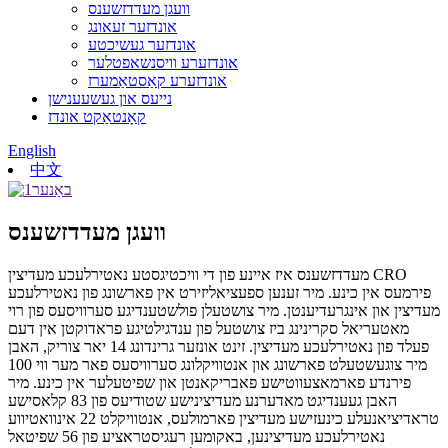
וועגן מעדדזשענס
אונדזער זעאונג
אונדזער געשיכטע
אונדזערע וויסנשאפטלער
אונדזערע קאַסטאַמערז
נייעס און געשעענישן
קאָנטאַקט אונדז
English
中文
וועגן מעדדזשענס
מעדדזשענס איז איינע פון ​​די וויכטיגסטע נאטירלעכע מעדיצין CRO
פירמעס אין כינע. מיר זענען ספעציאליזירט אין פארשונג פון נאטירלעכע
מעדיצין און אינגרעדיענטן. מיר צושטעלן פולשטענדיגע סערוויסעס פון רוי
מאטעריאל סקרינינג ביז צושטעל פון ענדגילטיגע פראדוקטן אין דעם
פעלד פון נאטירלעכע מעדיצין. זינט אונזער גרינדונג 14 יאר צוריק, האבן
מיר צוגעשטעלט פארשונג און אנטוויקלונג סערוויסעס פאר מער ווי 100
פירנדע פארמאצעווטישע פאבריקאנטן און שפיטעלער אין כינע. מיר
האבן געענדיגט מאדערנע מעדיצינישע שטודיעס פון 83 קלאסישע
טראדיציאנעלע כינעזישע מעדיצין פארמולעס, אנטוויקלט 22 אינוואטיווע
נאטירלעכע מעדיצינען, באקומען רעגיסטראציע פון ​​56 שפיטאל