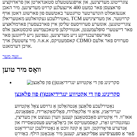
צוגרייטונג מעדיצינען, און אויפגעשטעלט סטאנדארטן און פראדוקציע
פראצעסן פאר כמעט 400 איינצעלנע קרויט מעדיצינען. מיר האבן
אנגעזאמלט הונדערטער טויזנטער באטשעס פון פארשונג דאטן אויף
נאטירלעכע געקוואלטע מאטעריאלן, TCM קרויטער, און מעדיצינישע
צוגרייטונגען. אונזערע סערוויסעס שליסן איין פארבעסערן פארמולאציע
פאר דייעטערי סופּלעמענטן, אנטוויקלען פיטאכעמישע סובסטאנצן אלס
פארשפרעכנדיקע נייע מעדיצינען, געפינען נייע לייזונגען פאר
קאסמעטיקס, א.א.וו. מיר צושטעלן אויך CDMO סערוויס פאר אלעם
אויבן דערמאנט.
זעה מער...
וואָס מיר טוען
סקרינינג פון די אַקטיווע ינגרידיאַנט(ן) פון פלאַנצן
נאַטירלעכע פלאַנצן אַנטהאַלטן אַ גרויסע צאָל אַקטיווע
ינגרידיאַנץ, אַזאַ ווי אַלקאַלוידז, פּאָליסאַקאַרידז, סאַפּאָנינס,
אאז"וו. די אַקטיווע סאַבסטאַנצן קענען ווערן גענוצט אין מעדיצין,
געזונטהייט זאָרג, קאָסמעטיקס און ביאָלאָגישע פּעסטאַסיידז און
אַנדערע פּראָדוקטן. ווען אַ קונה זוכט אַ נאַטירלעכן ינגרידיאַנט
פֿאַר אַ ספּעציפֿישע אַפּליקאַציע, קענען מיר אָנבאָטן הילף. באַזירט