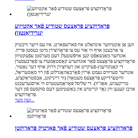
פּראָדוקציע פּראָצעס שטודיע פֿאַר אַקטיווע
ינגרידיאַנט(ן)
ווען אַן אַקטיווער אינהאַלט איז פארשפארט, איז עס זייער וויכטיק
צו אַרבעטן אויף ווי אַזוי עס צו פּראָדוצירן מיטן בעסטן פּרייַז.
אונדזער מאַנשאַפֿט קען אויפֿשטעלן דעם מערסטן עפֿעקטיוון
פּראָדוקציע פּראָצעס פֿאַר אונדזערע קאַסטאַמערז צו פֿאַרבעסערן
די קאָנקורענץ-פֿעיִקייט און רעדוצירן דרוק אויף דער נאַטור.
אונדזער סערוויס נעמט אַרײַן פֿאָרבאַהאַנדלונג פֿון רוי מאַטעריאַל,
ווײַטערדיקע פּראָצעס מעטאָדן (ווי רייניקונג, אַבסטראַקציע,
טריקעניש, אאַז"וו). די שליסל פּאַראַמעטערס ווי אויסגערעכנט
אויבן קענען זײַן גאָר קריטיש אין באַשטימען דעם סוקסעס פֿון דער
פּראָדוקציע.
זעה מער...
פּראָדוקציע פּראָצעס שטודיע פֿאַר פאַרטיק פּראָדוקטן