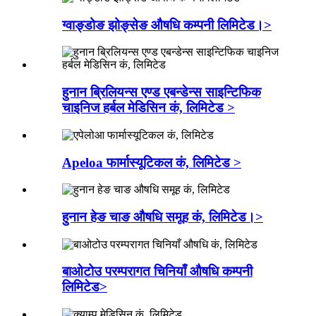
ग्वाङ्डोङ झोङ्सेङ औषधि कम्पनी लिमिटेड।>
हुनान ब्रिलियन्स एण्ड एबन्डेन्स साइन्टिफिक
चाइनिज हर्बल मेडिसिन कं, लिमिटेड >
Apeloa फार्मास्यूटिकल कं, लिमिटेड >
हुनान हेङ चाङ औषधि समूह कं, लिमिटेड।>
बाओटोउ परम्परागत चिनियाँ औषधि कम्पनी
लिमिटेड>