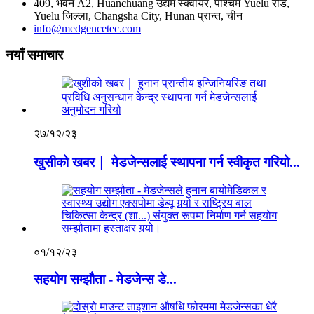
409, भवन A2, Huanchuang उद्यम स्क्वायर, पश्चिम Yuelu रोड,
Yuelu जिल्ला, Changsha City, Hunan प्रान्त, चीन
info@medgencetec.com
नयाँ समाचार
२७/१२/२३
खुसीको खबर｜ मेडजेन्सलाई स्थापना गर्न स्वीकृत गरियो...
०१/१२/२३
सहयोग सम्झौता - मेडजेन्स डे...