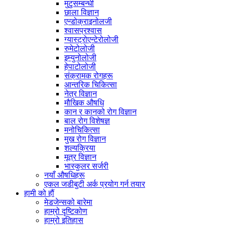
मुटुसम्बन्धी
छाला विज्ञान
एन्डोक्राइनोलजी
श्वासप्रश्वास
ग्यास्ट्रोएन्टेरोलोजी
रुमेटोलोजी
इम्युनोलोजी
हेपाटोलोजी
संक्रामक रोगहरू
आन्तरिक चिकित्सा
नेत्र विज्ञान
मौखिक औषधि
कान र कानको रोग विज्ञान
बाल रोग विशेषज्ञ
मनोचिकित्सा
मुख रोग विज्ञान
शल्यक्रिया
मूत्र विज्ञान
भास्कुलर सर्जरी
नयाँ औषधिहरू
एकल जडीबुटी अर्क प्रयोग गर्न तयार
हामी को हौं
मेडजेन्सको बारेमा
हाम्रो दृष्टिकोण
हाम्रो इतिहास