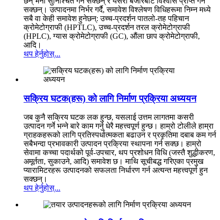
छन् भनी सुनिश्चित गर्न सक्छन् र यसरी बजारबाट विश्वास प्राप्त गर्न
सक्छन्। उत्पादनमा निर्भर गर्दै, समावेश विश्लेषण विधिहरूमा निम्न मध्ये
सबै वा केही समावेश हुनेछन्: उच्च-प्रदर्शन पातलो-तह पहिचान
क्रोमेटोग्राफी (HPTLC), उच्च-प्रदर्शन तरल क्रोमेटोग्राफी
(HPLC), ग्यास क्रोमेटोग्राफी (GC), औंला छाप क्रोमेटोग्राफी,
आदि।
थप हेर्नुहोस्...
सक्रिय घटक(हरू) को लागि निर्माण प्रक्रिया अध्ययन
जब कुनै सक्रिय घटक लक हुन्छ, यसलाई उत्तम लागतमा कसरी
उत्पादन गर्ने भन्ने बारे काम गर्नु धेरै महत्त्वपूर्ण हुन्छ। हाम्रो टोलीले हाम्रा
ग्राहकहरूको लागि प्रतिस्पर्धात्मकता बढाउन र प्रकृतिमा दबाब कम गर्न
सबैभन्दा प्रभावकारी उत्पादन प्रक्रिया स्थापना गर्न सक्छ। हाम्रो
सेवामा कच्चा पदार्थको पूर्व-उपचार, थप प्रशोधन विधि (जस्तै शुद्धीकरण,
अमूर्तता, सुकाउने, आदि) समावेश छ। माथि सूचीबद्ध गरिएका प्रमुख
प्यारामिटरहरू उत्पादनको सफलता निर्धारण गर्न अत्यन्त महत्त्वपूर्ण हुन
सक्छन्।
थप हेर्नुहोस्...