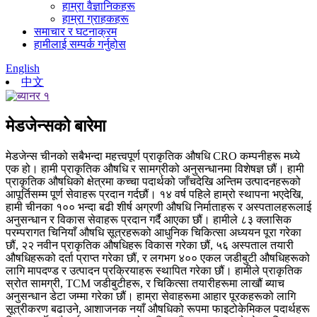
हाम्रा वैज्ञानिकहरू
हाम्रा ग्राहकहरू
समाचार र घटनाक्रम
हामीलाई सम्पर्क गर्नुहोस
English
中文
मेडजेन्सको बारेमा
मेडजेन्स चीनको सबैभन्दा महत्त्वपूर्ण प्राकृतिक औषधि CRO कम्पनीहरू मध्ये
एक हो। हामी प्राकृतिक औषधि र सामग्रीको अनुसन्धानमा विशेषज्ञ छौं। हामी
प्राकृतिक औषधिको क्षेत्रमा कच्चा पदार्थको जाँचदेखि अन्तिम उत्पादनहरूको
आपूर्तिसम्म पूर्ण सेवाहरू प्रदान गर्दछौं। १४ वर्ष पहिले हाम्रो स्थापना भएदेखि,
हामी चीनका १०० भन्दा बढी शीर्ष अग्रणी औषधि निर्माताहरू र अस्पतालहरूलाई
अनुसन्धान र विकास सेवाहरू प्रदान गर्दै आएका छौं। हामीले ८३ क्लासिक
परम्परागत चिनियाँ औषधि सूत्रहरूको आधुनिक चिकित्सा अध्ययन पूरा गरेका
छौं, २२ नवीन प्राकृतिक औषधिहरू विकास गरेका छौं, ५६ अस्पताल तयारी
औषधिहरूको दर्ता प्राप्त गरेका छौं, र लगभग ४०० एकल जडीबुटी औषधिहरूको
लागि मापदण्ड र उत्पादन प्रक्रियाहरू स्थापित गरेका छौं। हामीले प्राकृतिक
स्रोत सामग्री, TCM जडीबुटीहरू, र चिकित्सा तयारीहरूमा लाखौं ब्याच
अनुसन्धान डेटा जम्मा गरेका छौं। हाम्रा सेवाहरूमा आहार पूरकहरूको लागि
सूत्रीकरण बढाउने, आशाजनक नयाँ औषधिको रूपमा फाइटोकेमिकल पदार्थहरू