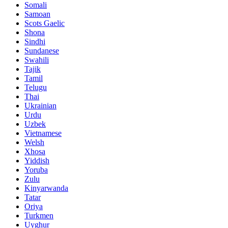
Somali
Samoan
Scots Gaelic
Shona
Sindhi
Sundanese
Swahili
Tajik
Tamil
Telugu
Thai
Ukrainian
Urdu
Uzbek
Vietnamese
Welsh
Xhosa
Yiddish
Yoruba
Zulu
Kinyarwanda
Tatar
Oriya
Turkmen
Uyghur