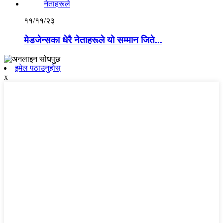
११/११/२३
मेडजेन्सका धेरै नेताहरूले यो सम्मान जिते...
इमेल पठाउनुहोस्
x