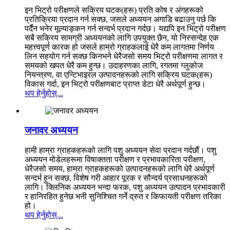
इन भिट्रो परीक्षणले सक्रिय घटक(हरू) प्रति कोष र अंगहरूको
प्रतिक्रिया प्रदान गर्न सक्छ, जसले अध्ययन अगाडि बढाउनु पर्छ कि
पर्दैन भनेर मूल्याङ्कन गर्न सन्दर्भ प्रदान गर्दछ। यद्यपि इन भिट्रो परीक्षण
सबै सक्रिय सामग्री अध्ययनको लागि उपयुक्त छैन, यो निस्सन्देह एक
महत्त्वपूर्ण कारक हो जसले हाम्रो ग्राहकलाई धेरै कम लागतमा निर्णय
लिन सहयोग गर्न सक्छ किनभने धेरैजसो समय भिट्रो परीक्षणमा लागत र
समयको खपत धेरै कम हुन्छ। उदाहरणका लागि, रगतमा ग्लुकोज
नियन्त्रण, वा एन्टिभाइरल उत्पादनहरूको लागि सक्रिय घटक(हरू)
विकास गर्दा, इन भिट्रो परीक्षणबाट प्राप्त डेटा धेरै अर्थपूर्ण हुन्छ।
थप हेर्नुहोस्...
जनावर अध्ययन
हामी हाम्रा ग्राहकहरूको लागि पशु अध्ययन सेवा प्रदान गर्दछौं। पशु
अध्ययन मोडेलहरूमा विषाक्तता परीक्षण र प्रभावकारिता परीक्षण,
धेरैजसो समय, हाम्रा ग्राहकहरूको उत्पादनहरूको लागि धेरै अर्थपूर्ण
सन्दर्भ हुन सक्छ, विशेष गरी आहार पूरक र सौन्दर्य प्रसाधनहरूको
लागि। क्लिनिक अध्ययन भन्दा फरक, पशु अध्ययन उत्पादन प्रभावकारी
र हानिरहित हुनेछ भनी सुनिश्चित गर्ने द्रुत र किफायती परीक्षण तरिका
हो।
थप हेर्नुहोस्...