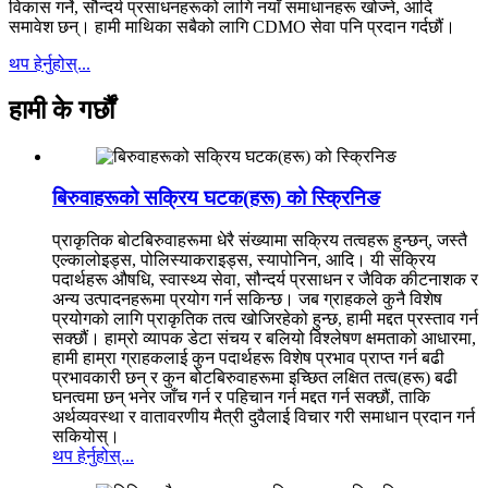
विकास गर्ने, सौन्दर्य प्रसाधनहरूको लागि नयाँ समाधानहरू खोज्ने, आदि
समावेश छन्। हामी माथिका सबैको लागि CDMO सेवा पनि प्रदान गर्दछौं।
थप हेर्नुहोस्...
हामी के गर्छौं
बिरुवाहरूको सक्रिय घटक(हरू) को स्क्रिनिङ
प्राकृतिक बोटबिरुवाहरूमा धेरै संख्यामा सक्रिय तत्वहरू हुन्छन्, जस्तै
एल्कालोइड्स, पोलिस्याकराइड्स, स्यापोनिन, आदि। यी सक्रिय
पदार्थहरू औषधि, स्वास्थ्य सेवा, सौन्दर्य प्रसाधन र जैविक कीटनाशक र
अन्य उत्पादनहरूमा प्रयोग गर्न सकिन्छ। जब ग्राहकले कुनै विशेष
प्रयोगको लागि प्राकृतिक तत्व खोजिरहेको हुन्छ, हामी मद्दत प्रस्ताव गर्न
सक्छौं। हाम्रो व्यापक डेटा संचय र बलियो विश्लेषण क्षमताको आधारमा,
हामी हाम्रा ग्राहकलाई कुन पदार्थहरू विशेष प्रभाव प्राप्त गर्न बढी
प्रभावकारी छन् र कुन बोटबिरुवाहरूमा इच्छित लक्षित तत्व(हरू) बढी
घनत्वमा छन् भनेर जाँच गर्न र पहिचान गर्न मद्दत गर्न सक्छौं, ताकि
अर्थव्यवस्था र वातावरणीय मैत्री दुवैलाई विचार गरी समाधान प्रदान गर्न
सकियोस्।
थप हेर्नुहोस्...