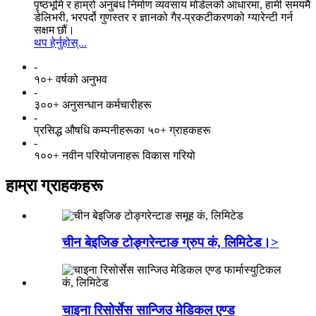
पृष्ठभूमि र हाम्रो अनुबंध निर्माण व्यवसाय मोडेलको आधारमा, हामी समयमै
डेलिभरी, भरपर्दो गुणस्तर र ज्ञानको गैर-प्रकटीकरणको ग्यारेन्टी गर्न
सक्षम छौं।
थप हेर्नुहोस्...
-
१०+ वर्षको अनुभव
-
३००+ अनुसन्धान कर्मचारीहरू
-
प्रसिद्ध औषधि कम्पनीहरूका ५०+ ग्राहकहरू
-
१००+ नवीन परियोजनाहरू विकास गरियो
हाम्रा ग्राहकहरू
चीन बेइजिङ टोङ्गरेन्टाङ ग्रुप कं, लिमिटेड।>
चाइना रिसोर्सेस सान्जिउ मेडिकल एण्ड