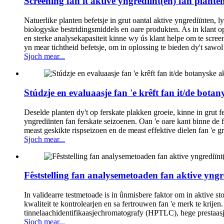
Screening fan it aktive yngrediïnt(en) fan plante
Natuerlike planten befetsje in grut oantal aktive yngrediïnten,
biologyske bestridingsmiddels en oare produkten. As in klant op
en sterke analysekapasiteit kinne wy ​​ús klant helpe om te scre
yn mear tichtheid befetsje, om in oplossing te bieden dy't sawo
Sjoch mear...
Stúdzje en evaluaasje fan 'e krêft fan it/de botan
Deselde planten dy't op ferskate plakken groeie, kinne in grut fe
yngrediïnten fan ferskate seizoenen. Oan 'e oare kant binne de fe
meast geskikte rispseizoen en de meast effektive dielen fan 'e g
Sjoch mear...
Fêststelling fan analysemetoaden fan aktive yngr
In validearre testmetoade is in ûnmisbere faktor om in aktive s
kwaliteit te kontrolearjen en sa fertrouwen fan 'e merk te krijen
tinnelaachidentifikaasjechromatografy (HPTLC), hege prestaas
Sjoch mear...