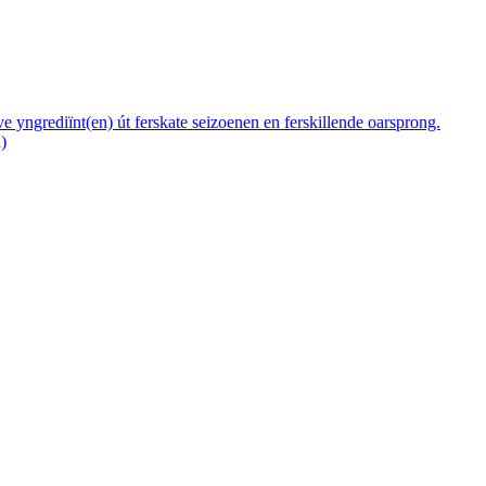
ive yngrediïnt(en) út ferskate seizoenen en ferskillende oarsprong.
)