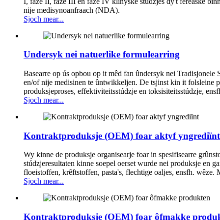
I, faze II, faze III en faze IV klinyske stúdzjes dy't fereaske
nije medisynoanfraach (NDA).
Sjoch mear...
Undersyk nei natuerlike formulearring
Basearre op ús opbou op it mêd fan ûndersyk nei Tradisjonele Si
en/of nije medisinen te ûntwikkeljen. De tsjinst kin it folsleine 
produksjeproses, effektiviteitsstúdzje en toksisiteitsstúdzje, 
Sjoch mear...
Kontraktproduksje (OEM) foar aktyf yngrediïnt
Wy kinne de produksje organisearje foar in spesifisearre grûns
stúdzjeresultaten kinne soepel oerset wurde nei produksje en gar
floeistoffen, krêftstoffen, pasta's, flechtige oaljes, ensfh. w
Sjoch mear...
Kontraktproduksje (OEM) foar ôfmakke produ