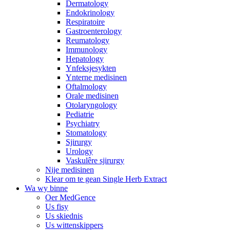
Dermatology
Endokrinology
Respiratoire
Gastroenterology
Reumatology
Immunology
Hepatology
Ynfeksjesykten
Ynterne medisinen
Oftalmology
Orale medisinen
Otolaryngology
Pediatrie
Psychiatry
Stomatology
Sjirurgy
Urology
Vaskulêre sjirurgy
Nije medisinen
Klear om te gean Single Herb Extract
Wa wy binne
Oer MedGence
Us fisy
Us skiednis
Us wittenskippers