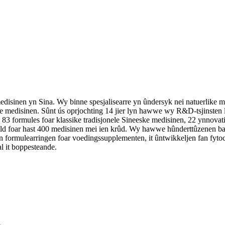
isinen yn Sina. Wy binne spesjalisearre yn ûndersyk nei natuerlike med
ike medisinen. Sûnt ús oprjochting 14 jier lyn hawwe wy R&D-tsjinsten 
 formules foar klassike tradisjonele Sineeske medisinen, 22 ynnovativ
teld foar hast 400 medisinen mei ien krûd. Wy hawwe hûnderttûzenen b
an formulearringen foar voedingssupplementen, it ûntwikkeljen fan fytoch
l it boppesteande.