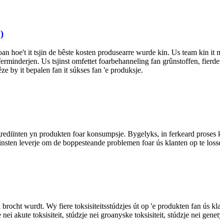
)
n oan hoe't it tsjin de bêste kosten produsearre wurde kin. Us team kin it
ferminderjen. Us tsjinst omfettet foarbehanneling fan grûnstoffen, fierd
 by it bepalen fan it súkses fan 'e produksje.
ediïnten yn produkten foar konsumpsje. Bygelyks, in ferkeard proses kin
sten leverje om de boppesteande problemen foar ús klanten op te loss
rocht wurdt. Wy fiere toksisiteitsstúdzjes út op 'e produkten fan ús kla
ei akute toksisiteit, stúdzje nei groanyske toksisiteit, stúdzje nei genety