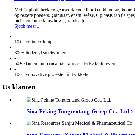
Mei ús pilotfabryk en gearwurkjende fabriken kinne wy ​​kontrak
oplosbere poeders, granulaat, ensfh. wêze. Op basis fan ús spesj
meitsjen fan 'e knowhow garandearje.
Sjoch mear...
-
10+ jier ûnderfining
-
300+ ûndersyksmeiwurkers
-
50+ klanten fan ferneamde farmaseutyske bedriuwen
-
100+ ynnovative projekten ûntwikkele
Us klanten
Sina Peking Tongrentang Groep Co., Ltd.>
Sina Resources Sanjiu Medical & Pharmaceu