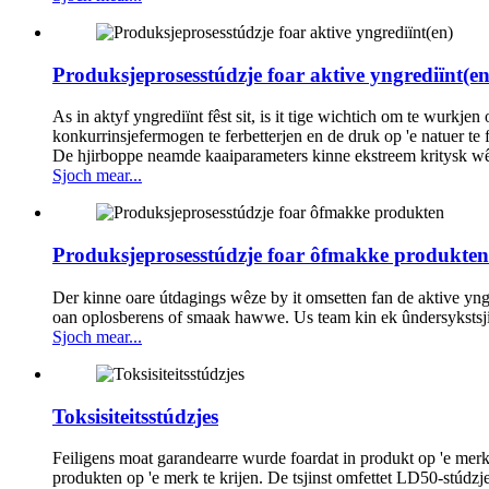
Produksjeprosesstúdzje foar aktive yngrediïnt(en
As in aktyf yngrediïnt fêst sit, is it tige wichtich om te wurkje
konkurrinsjefermogen te ferbetterjen en de druk op 'e natuer te 
De hjirboppe neamde kaaiparameters kinne ekstreem kritysk wêze
Sjoch mear...
Produksjeprosesstúdzje foar ôfmakke produkten
Der kinne oare útdagings wêze by it omsetten fan de aktive yngr
oan oplosberens of smaak hawwe. Us team kin ek ûndersykstsjin
Sjoch mear...
Toksisiteitsstúdzjes
Feiligens moat garandearre wurde foardat in produkt op 'e merk b
produkten op 'e merk te krijen. De tsjinst omfettet LD50-stúdzje n