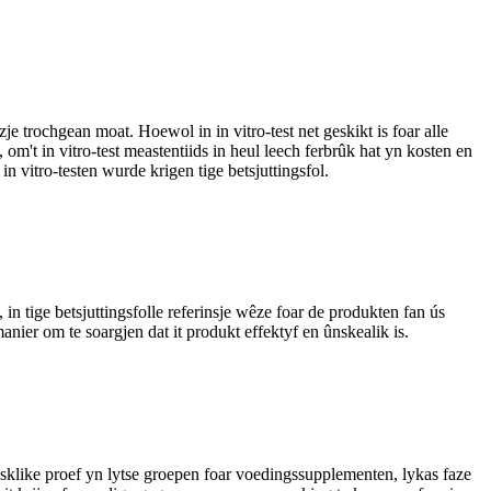
dzje trochgean moat. Hoewol in in vitro-test net geskikt is foar alle
 om't in vitro-test meastentiids in heul leech ferbrûk hat yn kosten en
n vitro-testen wurde krigen tige betsjuttingsfol.
, in tige betsjuttingsfolle referinsje wêze foar de produkten fan ús
anier om te soargjen dat it produkt effektyf en ûnskealik is.
insklike proef yn lytse groepen foar voedingssupplementen, lykas faze