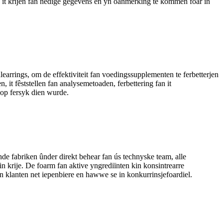
 by it krijen fan nedige gegevens en yn oanmerking te kommen foar in
earrings, om de effektiviteit fan voedingssupplementen te ferbetterjen
n, it fêststellen fan analysemetoaden, ferbettering fan it
 op fersyk dien wurde.
de fabriken ûnder direkt behear fan ús technyske team, alle
in krije. De foarm fan aktive yngrediïnten kin konsintrearre
an klanten net iepenbiere en hawwe se in konkurrinsjefoardiel.