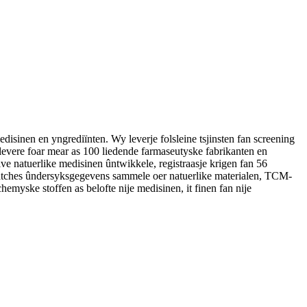
isinen en yngrediïnten. Wy leverje folsleine tsjinsten fan screening
levere foar mear as 100 liedende farmaseutyske fabrikanten en
e natuerlike medisinen ûntwikkele, registraasje krigen fan 56
atches ûndersyksgegevens sammele oer natuerlike materialen, TCM-
emyske stoffen as belofte nije medisinen, it finen fan nije