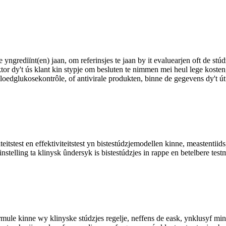
ve yngrediïnt(en) jaan, om referinsjes te jaan by it evaluearjen oft de stú
ktor dy't ús klant kin stypje om besluten te nimmen mei heul lege kosten,
loedglukosekontrôle, of antivirale produkten, binne de gegevens dy't út i
teitstest en effektiviteitstest yn bistestúdzjemodellen kinne, meastentiids
stelling ta klinysk ûndersyk is bistestúdzjes in rappe en betelbere testm
rmule kinne wy ​​klinyske stúdzjes regelje, neffens de eask, ynklusyf m