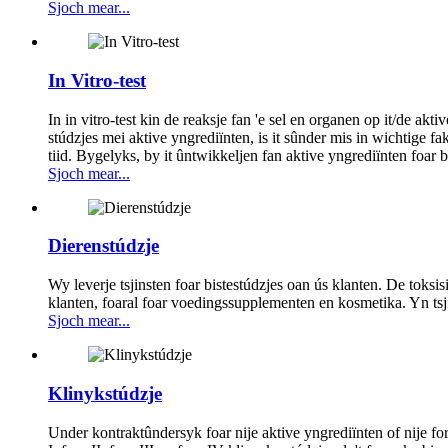
Sjoch mear...
In Vitro-test
In in vitro-test kin de reaksje fan 'e sel en organen op it/de akti
stúdzjes mei aktive yngrediïnten, is it sûnder mis in wichtige fa
tiid. Bygelyks, by it ûntwikkeljen fan aktive yngrediïnten foar b
Sjoch mear...
Dierenstúdzje
Wy leverje tsjinsten foar bistestúdzjes oan ús klanten. De toksisi
klanten, foaral foar voedingssupplementen en kosmetika. Yn tsjin
Sjoch mear...
Klinykstúdzje
Under kontraktûndersyk foar nije aktive yngrediïnten of nije fo