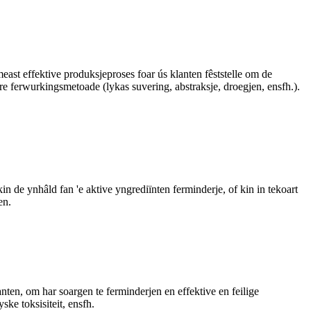
 meast effektive produksjeproses foar ús klanten fêststelle om de
ere ferwurkingsmetoade (lykas suvering, abstraksje, droegjen, ensfh.).
 de ynhâld fan 'e aktive yngrediïnten ferminderje, of kin in tekoart
en.
nten, om har soargen te ferminderjen en effektive en feilige
ske toksisiteit, ensfh.