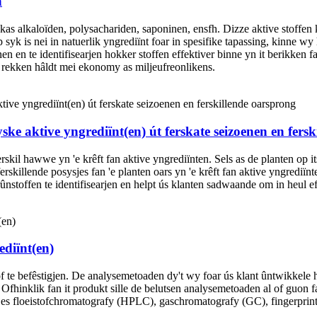
n
 lykas alkaloïden, polysachariden, saponinen, ensfh. Dizze aktive stoff
 syk is nei in natuerlik yngrediïnt foar in spesifike tapassing, kinne 
enen en te identifisearjen hokker stoffen effektiver binne yn it berikken
l rekken hâldt mei ekonomy as miljeufreonlikens.
yske aktive yngrediïnt(en) út ferskate seizoenen en fers
rskil hawwe yn 'e krêft fan aktive yngrediïnten. Sels as de planten op its
rskillende posysjes fan 'e planten oars yn 'e krêft fan aktive yngrediïnt
rûnstoffen te identifisearjen en helpt ús klanten sadwaande om in heul e
ediïnt(en)
tof te befêstigjen. De analysemetoaden dy't wy foar ús klant ûntwikkele
. Ofhinklik fan it produkt sille de belutsen analysemetoaden al of guon f
jes floeistofchromatografy (HPLC), gaschromatografy (GC), fingerprint