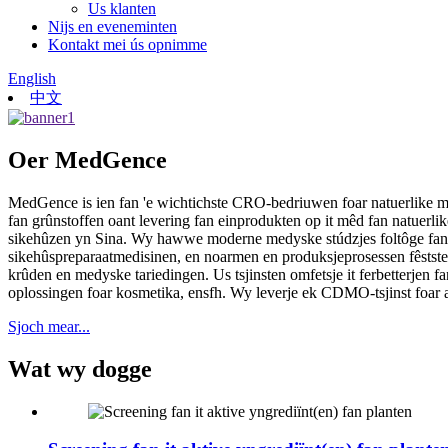
Us klanten
Nijs en eveneminten
Kontakt mei ús opnimme
English
中文
Oer MedGence
MedGence is ien fan 'e wichtichste CRO-bedriuwen foar natuerlike med
fan grûnstoffen oant levering fan einprodukten op it mêd fan natuerl
sikehûzen yn Sina. Wy hawwe moderne medyske stúdzjes foltôge fan 83
sikehûspreparaatmedisinen, en noarmen en produksjeprosessen fêsts
krûden en medyske tariedingen. Us tsjinsten omfetsje it ferbetterjen f
oplossingen foar kosmetika, ensfh. Wy leverje ek CDMO-tsjinst foar a
Sjoch mear...
Wat wy dogge