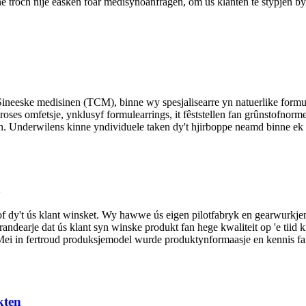
 binne troch nije easken foar medisynoanfragen, om ús klanten te stypjen
neeske medisinen (TCM), binne wy ​​spesjalisearre yn natuerlike formul
proses omfetsje, ynklusyf formulearrings, it fêststellen fan grûnstofnorme
ensfh. Underwilens kinne yndividuele taken dy't hjirboppe neamd binne ek
tof dy't ús klant winsket. Wy hawwe ús eigen pilotfabryk en gearwurkjen
andearje dat ús klant syn winske produkt fan hege kwaliteit op 'e tiid k
êze. Mei in fertroud produksjemodel wurde produktynformaasje en kennis f
kten