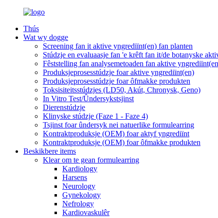
Thús
Wat wy dogge
Screening fan it aktive yngrediïnt(en) fan planten
Stúdzje en evaluaasje fan 'e krêft fan it/de botanyske akt
Fêststelling fan analysemetoaden fan aktive yngrediïnt(en
Produksjeprosesstúdzje foar aktive yngrediïnt(en)
Produksjeprosesstúdzje foar ôfmakke produkten
Toksisiteitsstúdzjes (LD50, Akút, Chronysk, Geno)
In Vitro Test/Ûndersykstsjinst
Dierenstúdzje
Klinyske stúdzje (Faze 1 - Faze 4)
Tsjinst foar ûndersyk nei natuerlike formulearring
Kontraktproduksje (OEM) foar aktyf yngrediïnt
Kontraktproduksje (OEM) foar ôfmakke produkten
Beskikbere items
Klear om te gean formulearring
Kardiology
Harsens
Neurology
Gynekology
Nefrology
Kardiovaskulêr