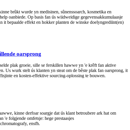
en kinne brûkt wurde yn medisinen, sûnenssoarch, kosmetika en
wy ​​help oanbiede. Op basis fan ús wiidweidige gegevensakkumulaasje
 fan it bepaalde effekt en hokker planten de winske doelyngrediïnt(en)
killende oarsprong
elde plak groeie, sille se ferskillen hawwe yn 'e krêft fan aktive
en. Us wurk stelt ús klanten yn steat om de bêste plak fan oarsprong, it
ffisjinte en kosten-effektive sourcing-oplossing te bouwen.
 hawwe, kinne derfoar soargje dat ús klant betroubere ark hat om
an 'e folgjende omfetsje: hege prestaasjes
chromatografy, ensfh.