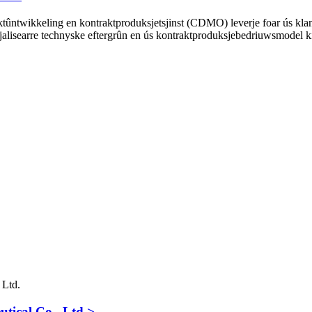
tûntwikkeling en kontraktproduksjetsjinst (CDMO) leverje foar ús klant
alisearre technyske eftergrûn en ús kontraktproduksjebedriuwsmodel kinn
tical Co., Ltd.>