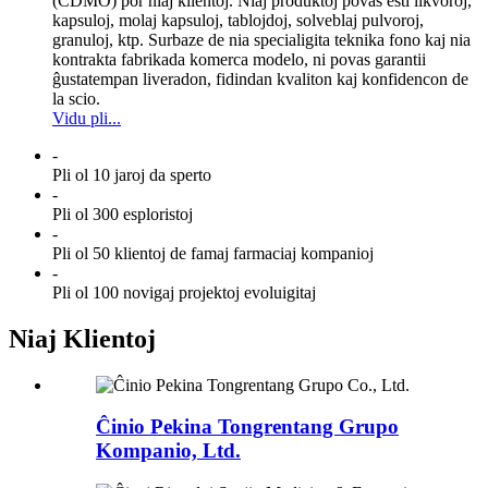
(CDMO) por niaj klientoj. Niaj produktoj povas esti likvoroj,
kapsuloj, molaj kapsuloj, tablojdoj, solveblaj pulvoroj,
granuloj, ktp. Surbaze de nia specialigita teknika fono kaj nia
kontrakta fabrikada komerca modelo, ni povas garantii
ĝustatempan liveradon, fidindan kvaliton kaj konfidencon de
la scio.
Vidu pli...
-
Pli ol 10 jaroj da sperto
-
Pli ol 300 esploristoj
-
Pli ol 50 klientoj de famaj farmaciaj kompanioj
-
Pli ol 100 novigaj projektoj evoluigitaj
Niaj Klientoj
Ĉinio Pekina Tongrentang Grupo
Kompanio, Ltd.