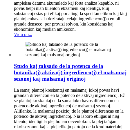
ampleksa datuma akumulado kaj forta analiza kapablo, ni
povas helpi nian klienton ekzameni kaj identigi, kiuj
substancoj estas pli efikaj por atingi la specifan efikon kaj kiuj
plantoj enhavas la deziratajn celajn ingrediencon(j)n en pli
granda denseco, por provizi solvon, kiu konsideras kaj
ekonomion kaj median amikecon.
Vidu pli...
Studo kaj taksado de la potenco de la
botanika(j) aktiva(j) ingredienco(j) el malsamaj
sezonoj kaj malsamaj originoj
La samaj plantoj kreskantaj en malsamaj lokoj povas havi
grandan diferencon en la potenco de aktivaj ingrediencoj. Eĉ
se plantoj kreskantaj en la sama loko havos diferencon en
potenco de aktivaj ingrediencoj de malsamaj sezonoj.
Aliflanke, la malsamaj pozicioj de la plantoj diferencas en la
potenco de aktivaj ingrediencoj. Nia laboro ebligas al niaj
klientoj identigi la plej bonan devenlokon, la plej taŭgan
rikoltsezonon kaj la plej efikajn partojn de la krudmaterialoj