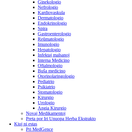
Ginekologio
Nefrologio
Kardiovaskula
Dermatologio
Endokrinologio
Spira
Gastroenterologio
Reŭmatologio
Imunologio
Hepatologio
Infektaj malsanoj
Interna Medicino
Oftalmologio
Buŝa medicino
Otorinolaringologio
Pediatrio
Psikiatrio
Stomatologio
Kirurgio
Urologio
Angia Kirurgio
Novaj Medikamentoj
Preta por Iri Unuopa Herba Ekstrakto
Kiuj ni estas
Pri MedGence