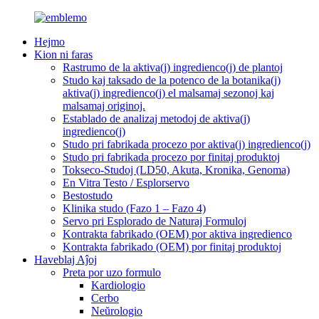
Hejmo
Kion ni faras
Rastrumo de la aktiva(j) ingredienco(j) de plantoj
Studo kaj taksado de la potenco de la botanika(j)
aktiva(j) ingredienco(j) el malsamaj sezonoj kaj
malsamaj originoj.
Establado de analizaj metodoj de aktiva(j)
ingredienco(j)
Studo pri fabrikada procezo por aktiva(j) ingredienco(j)
Studo pri fabrikada procezo por finitaj produktoj
Tokseco-Studoj (LD50, Akuta, Kronika, Genoma)
En Vitra Testo / Esplorservo
Bestostudo
Klinika studo (Fazo 1 – Fazo 4)
Servo pri Esplorado de Naturaj Formuloj
Kontrakta fabrikado (OEM) por aktiva ingredienco
Kontrakta fabrikado (OEM) por finitaj produktoj
Haveblaj Aĵoj
Preta por uzo formulo
Kardiologio
Cerbo
Neŭrologio