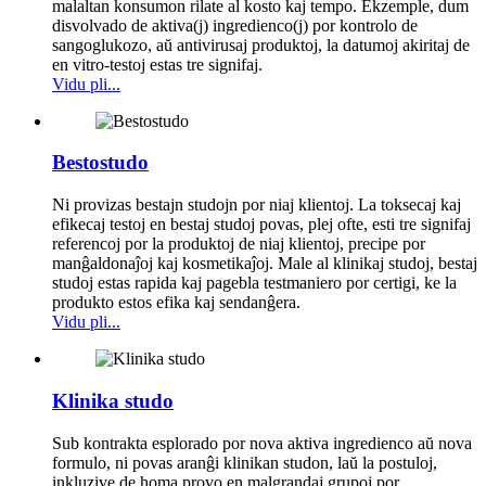
malaltan konsumon rilate al kosto kaj tempo. Ekzemple, dum
disvolvado de aktiva(j) ingredienco(j) por kontrolo de
sangoglukozo, aŭ antivirusaj produktoj, la datumoj akiritaj de
en vitro-testoj estas tre signifaj.
Vidu pli...
Bestostudo
Ni provizas bestajn studojn por niaj klientoj. La toksecaj kaj
efikecaj testoj en bestaj studoj povas, plej ofte, esti tre signifaj
referencoj por la produktoj de niaj klientoj, precipe por
manĝaldonaĵoj kaj kosmetikaĵoj. Male al klinikaj studoj, bestaj
studoj estas rapida kaj pagebla testmaniero por certigi, ke la
produkto estos efika kaj sendanĝera.
Vidu pli...
Klinika studo
Sub kontrakta esplorado por nova aktiva ingredienco aŭ nova
formulo, ni povas aranĝi klinikan studon, laŭ la postuloj,
inkluzive de homa provo en malgrandaj grupoj por