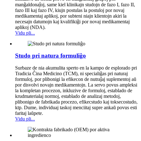
manĝaldonaĵoj, same kiel klinikajn studojn de fazo I, fazo II,
fazo III kaj fazo IV, kiujn postulas la postuloj por novaj
medikamentaj aplikoj, por subteni niajn klientojn akiri la
necesajn datumojn kaj kvalifikiĝi por novaj medikamentaj
aplikoj (NDA).
Vidu pli...
Studo pri natura formuliĝo
Surbaze de nia akumulita sperto en la kampo de esplorado pri
Tradicia Ĉina Medicino (TCM), ni specialiĝas pri naturaj
formuloj, por plibonigi la efikecon de nutraĵaj suplementoj aŭ
por disvolvi novajn medikamentojn. La servo povus ampleksi
la kompletan procezon, inkluzive de formuloj, establado de
krudmaterialaj normoj, establado de analizaj metodoj,
plibonigo de fabrikada procezo, efikecstudo kaj toksecostudo,
ktp. Dume, individuaj taskoj menciitaj supre ankaŭ povus esti
faritaj laŭpete.
Vidu pli...