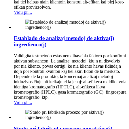
kaj tiel helpas niajn klientojn konstrui alt-efikan kaj plej kost-
efikan provizsolvon.
Vidu pli...
Establado de analizaj metodoj de aktiva(j)
ingredienco(j)
Validigita testmetodo estas nemalhavebla faktoro por konfirmi
aktivan substancon. La analizaj metodoj, kiujn ni disvolvis
por nia kliento, povas certigi, ke nia kliento havas fidindajn
ilojn por kontroli kvaliton kaj tiel akiri fidon de la merkato.
Depende de la produkto, la koncernaj analizaj metodoj
inkluzivos ĉiujn aŭ kelkajn el la jenaj: alt-efikeca maldiktavola
identiga kromatografio (HPTLC), alt-efikeca likva
kromatografio (HPLC), gasa kromatografio (GC), fingrospura
kromatografio, ktp.
Vidu pli...
Studo pri fabrikada procezo por aktiva(j)