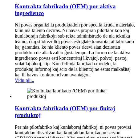
Kontrakta fabrikado (OEM) por aktiva
ingredienco
Ni povas organizi la produktadon por specifa kruda materialo,
kiun nia kliento deziras. Ni havas propran pilotfabrikon kaj
kunlaborajn fabrikojn sub rekta administrado de nia teknika
teamo, ĉiuj studrezultoj povas esti glate transiritaj al fabrikado
kaj garantias, ke nia kliento povas ricevi sian deziratan
produkton de alta kvalito ĝustatempe. La formo de la aktiva
ingredienco povas esti koncentritaj likvaĵoj, polvoj, pastoj,
volatilaj oleoj, ktp. Kun fidinda fabrikada modelo, la
produktaj informoj kaj scio de la klientoj ne estus malkaŝitaj
kaj ili havus konkurencivan avantaĝon.
Vidu pli...
Kontrakta fabrikado (OEM) por finitaj
produktoj
Per nia pilotfabriko kaj kunlaboraj fabrikoj, ni povas provizi
kontraktan disvolvan kaj kontraktan fabrikadan servon