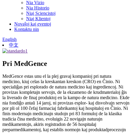
Nia Vizio
Nia Historio
Niaj Sciencistoj
Niaj Klientoj
Novaĵoj kaj eventoj
Kontaktu nin
English
中文
Pri MedGence
MedGence estas unu el la plej gravaj kompanioj pri natura
medicino, kiuj celas la kreskantan kreskon (CRO) en Ĉinio. Ni
specialiĝas pri esplorado de natura medicino kaj ingrediencoj. Ni
provizas kompletajn servojn, de la ekzameno de krudmaterialoj ĝis
la liverado de finaj produktoj en la kampo de natura medicino. Ekde
nia fondiĝo antaŭ 14 jaroj, ni provizas esplor- kaj disvolvajn servojn
por pli ol 100 ĉefaj farmaciaj fabrikantoj kaj hospitaloj en Ĉinio. Ni
finis modernajn medicinajn studojn pri 83 formuloj de la klasika
tradicia ĉina medicino, evoluigis 22 novigajn naturajn
medikamentojn, akiris registradon de 56 hospitalaj
preparmedikamentoj, kaj establis normojn kaj produktadprocezojn