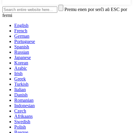
Premu enen por serĉi aŭ ESC por
fermi
English
French
German
Portuguese
Spanish
Russian
Japanese
Korean
Arabic
Irish
Greek
Turkish
Italian
Danish
Romanian
Indonesian
Czech
Afrikaans
Swedish
Polish
Basque