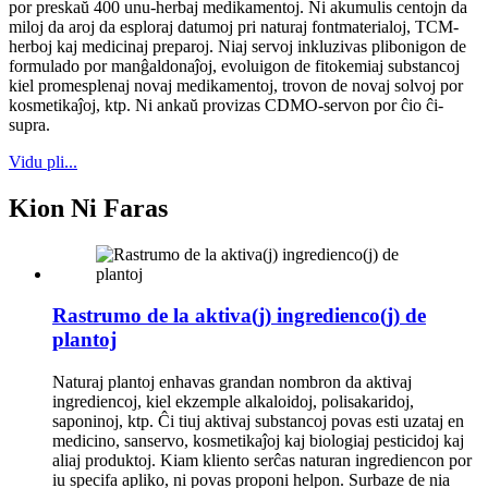
por preskaŭ 400 unu-herbaj medikamentoj. Ni akumulis centojn da
miloj da aroj da esploraj datumoj pri naturaj fontmaterialoj, TCM-
herboj kaj medicinaj preparoj. Niaj servoj inkluzivas plibonigon de
formulado por manĝaldonaĵoj, evoluigon de fitokemiaj substancoj
kiel promesplenaj novaj medikamentoj, trovon de novaj solvoj por
kosmetikaĵoj, ktp. Ni ankaŭ provizas CDMO-servon por ĉio ĉi-
supra.
Vidu pli...
Kion Ni Faras
Rastrumo de la aktiva(j) ingredienco(j) de
plantoj
Naturaj plantoj enhavas grandan nombron da aktivaj
ingrediencoj, kiel ekzemple alkaloidoj, polisakaridoj,
saponinoj, ktp. Ĉi tiuj aktivaj substancoj povas esti uzataj en
medicino, sanservo, kosmetikaĵoj kaj biologiaj pesticidoj kaj
aliaj produktoj. Kiam kliento serĉas naturan ingrediencon por
iu specifa apliko, ni povas proponi helpon. Surbaze de nia