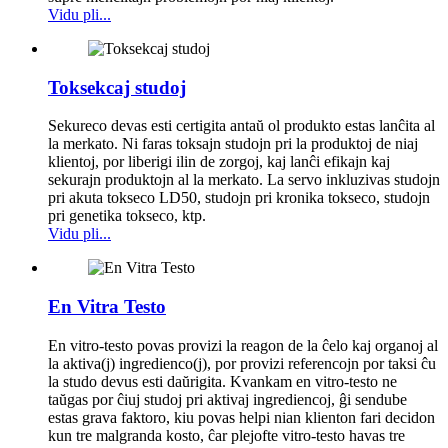
Vidu pli...
Toksekcaj studoj
Sekureco devas esti certigita antaŭ ol produkto estas lanĉita al
la merkato. Ni faras toksajn studojn pri la produktoj de niaj
klientoj, por liberigi ilin de zorgoj, kaj lanĉi efikajn kaj
sekurajn produktojn al la merkato. La servo inkluzivas studojn
pri akuta tokseco LD50, studojn pri kronika tokseco, studojn
pri genetika tokseco, ktp.
Vidu pli...
En Vitra Testo
En vitro-testo povas provizi la reagon de la ĉelo kaj organoj al
la aktiva(j) ingredienco(j), por provizi referencojn por taksi ĉu
la studo devus esti daŭrigita. Kvankam en vitro-testo ne
taŭgas por ĉiuj studoj pri aktivaj ingrediencoj, ĝi sendube
estas grava faktoro, kiu povas helpi nian klienton fari decidon
kun tre malgranda kosto, ĉar plejofte vitro-testo havas tre