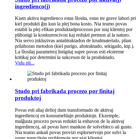
ingredienco(j)
Kiam aktiva ingredienco estas ŝlosita, estas tre grave labori pri
kiel produkti ĝin kun la plej bona kosto. Nia teamo povas
establi la plej efikan produktadprocezon por niaj klientoj por
plibonigi la konkurencivon kaj redukti premon al la naturo.
Nia servo inkluzivas antaŭtraktadon de krudmaterialo, plian
prilaboran metodon (kiel purigo, abstraktado, sekigado, ktp.).
La ŝlosilaj parametroj listigitaj supre povas esti ekstreme
kritikaj por determini la sukceson de la produktado.
Vidu pli...
Studo pri fabrikada procezo por finitaj
produktoj
Povas esti aliaj defioj dum transformado de aktivaj
ingrediencoj en konsumeblajn produktojn. Ekzemple,
malĝusta procezo povas redukti la enhavon de la aktivaj
ingrediencoj, aŭ povas havi mankon de solvebleco aŭ gusto.
Nia teamo ankaŭ povas provizi esplorservojn por solvi la
supre menciitajn problemojn por niaj klientoj.