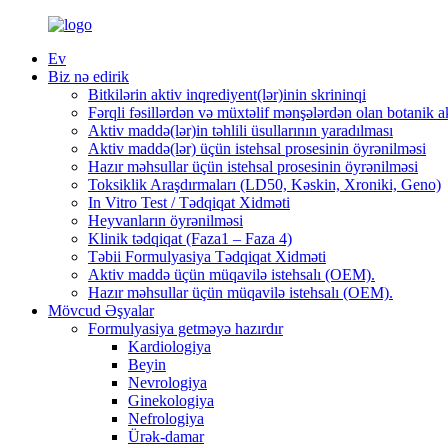
Ev
Biz nə edirik
Bitkilərin aktiv inqrediyent(lər)inin skrininqi
Fərqli fəsillərdən və müxtəlif mənşələrdən olan botanik ak
Aktiv maddə(lər)in təhlili üsullarının yaradılması
Aktiv maddə(lər) üçün istehsal prosesinin öyrənilməsi
Hazır məhsullar üçün istehsal prosesinin öyrənilməsi
Toksiklik Araşdırmaları (LD50, Kəskin, Xroniki, Geno)
In Vitro Test / Tədqiqat Xidməti
Heyvanların öyrənilməsi
Klinik tədqiqat (Faza1 – Faza 4)
Təbii Formulyasiya Tədqiqat Xidməti
Aktiv maddə üçün müqavilə istehsalı (OEM).
Hazır məhsullar üçün müqavilə istehsalı (OEM).
Mövcud Əşyalar
Formulyasiya getməyə hazırdır
Kardiologiya
Beyin
Nevrologiya
Ginekologiya
Nefrologiya
Ürək-damar