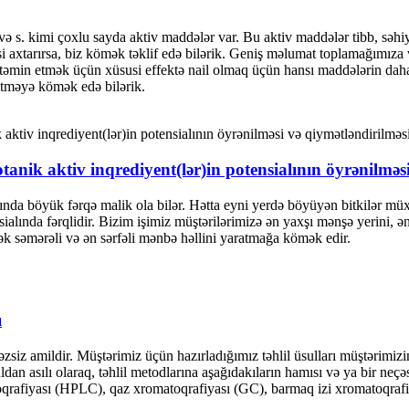
ər və s. kimi çoxlu sayda aktiv maddələr var. Bu aktiv maddələr tibb, səhi
səsi axtarırsa, biz kömək təklif edə bilərik. Geniş məlumat toplamağımı
təmin etmək üçün xüsusi effektə nail olmaq üçün hansı maddələrin daha 
etməyə kömək edə bilərik.
otanik aktiv inqrediyent(lər)in potensialının öyrənilməs
ında böyük fərqə malik ola bilər. Hətta eyni yerdə böyüyən bitkilər müxt
nsialında fərqlidir. Bizim işimiz müştərilərimizə ən yaxşı mənşə yerini
k səmərəli və ən sərfəli mənbə həllini yaratmağa kömək edir.
ı
z amildir. Müştərimiz üçün hazırladığımız təhlil üsulları müştərimizin
dan asılı olaraq, təhlil metodlarına aşağıdakıların hamısı və ya bir neçə
afiyası (HPLC), qaz xromatoqrafiyası (GC), barmaq izi xromatoqrafiy