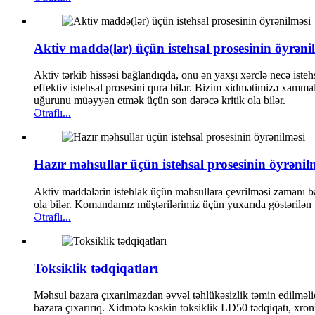
Aktiv maddə(lər) üçün istehsal prosesinin öyrəni
Aktiv tərkib hissəsi bağlandıqda, onu ən yaxşı xərclə necə iste
effektiv istehsal prosesini qura bilər. Bizim xidmətimizə xammal
uğurunu müəyyən etmək üçün son dərəcə kritik ola bilər.
Ətraflı...
Hazır məhsullar üçün istehsal prosesinin öyrənil
Aktiv maddələrin istehlak üçün məhsullara çevrilməsi zamanı baş
ola bilər. Komandamız müştərilərimiz üçün yuxarıda göstərilən p
Ətraflı...
Toksiklik tədqiqatları
Məhsul bazara çıxarılmazdan əvvəl təhlükəsizlik təmin edilməlidir
bazara çıxarırıq. Xidmətə kəskin toksiklik LD50 tədqiqatı, xronik