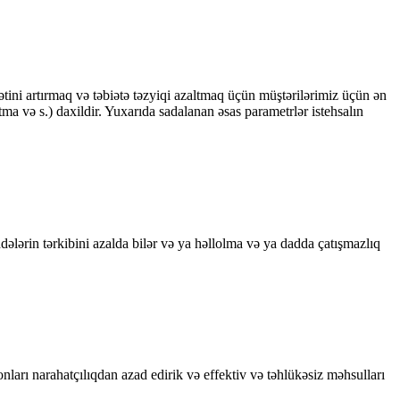
tini artırmaq və təbiətə təzyiqi azaltmaq üçün müştərilərimiz üçün ən
ma və s.) daxildir. Yuxarıda sadalanan əsas parametrlər istehsalın
ələrin tərkibini azalda bilər və ya həllolma və ya dadda çatışmazlıq
onları narahatçılıqdan azad edirik və effektiv və təhlükəsiz məhsulları