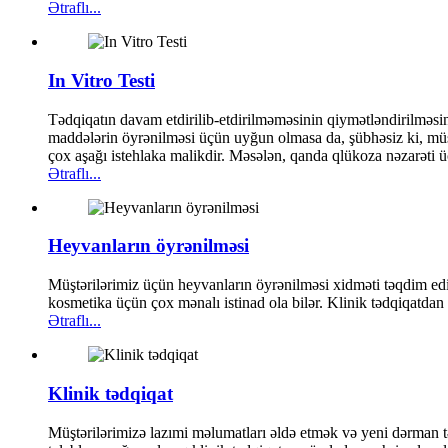
Ətraflı...
In Vitro Testi
Tədqiqatın davam etdirilib-etdirilməməsinin qiymətləndirilməsində
maddələrin öyrənilməsi üçün uyğun olmasa da, şübhəsiz ki, müşt
çox aşağı istehlaka malikdir. Məsələn, qanda qlükoza nəzarəti üç
Ətraflı...
Heyvanların öyrənilməsi
Müştərilərimiz üçün heyvanların öyrənilməsi xidməti təqdim ediri
kosmetika üçün çox mənalı istinad ola bilər. Klinik tədqiqatdan f
Ətraflı...
Klinik tədqiqat
Müştərilərimizə lazımi məlumatları əldə etmək və yeni dərman t