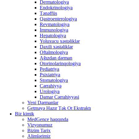
Dermatologiya
Endokrinologiya
Tənəffüs
Qastroenterologiya
Revmatologiya
İmmunologiya
Hepatologiya
Yoluxucu xəstəliklər
Daxili xəstəliklər
Oftalmologiya
Ağızdan dərman
Otorinolarinqologiya
Pediatriya
Psixiatriya
Stomatologiya
Cərrahiyyə
Urologiya
Damar Cərrahiyyəsi
Yeni Dərmanlar
Getməyə Hazır Tək Ot Ekstraktı
Biz kimik
MedGence haqqında
Vizyonumuz
Bizim Tarix
Alimlərimiz