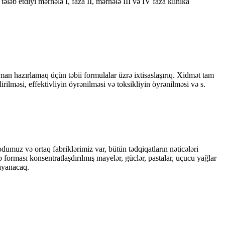
tələb etdiyi mərhələ I, faza II, mərhələ III və IV faza klinika
man hazırlamaq üçün təbii formulalar üzrə ixtisaslaşırıq. Xidmət tam
irilməsi, effektivliyin öyrənilməsi və toksikliyin öyrənilməsi və s.
dumuz və ortaq fabriklərimiz var, bütün tədqiqatların nəticələri
b forması konsentratlaşdırılmış mayelər, güclər, pastalar, uçucu yağlar
dayanacaq.