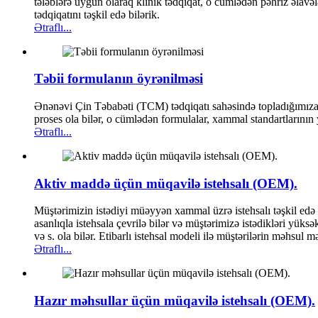
tələblərə uyğun olaraq klinik tədqiqat, o cümlədən pəhriz əlavələ
tədqiqatını təşkil edə bilərik.
Ətraflı...
Təbii formulanın öyrənilməsi
Ənənəvi Çin Təbabəti (TCM) tədqiqatı sahəsində topladığımıza əs
proses ola bilər, o cümlədən formulalar, xammal standartlarının y
Ətraflı...
Aktiv maddə üçün müqavilə istehsalı (OEM).
Müştərimizin istədiyi müəyyən xammal üzrə istehsalı təşkil edə b
asanlıqla istehsala çevrilə bilər və müştərimizə istədikləri yüks
və s. ola bilər. Etibarlı istehsal modeli ilə müştərilərin məhs
Ətraflı...
Hazır məhsullar üçün müqavilə istehsalı (OEM).