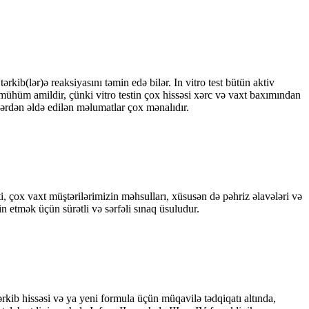
rkib(lər)ə reaksiyasını təmin edə bilər. In vitro test bütün aktiv
ühüm amildir, çünki vitro testin çox hissəsi xərc və vaxt baxımından
tlərdən əldə edilən məlumatlar çox mənalıdır.
i, çox vaxt müştərilərimizin məhsulları, xüsusən də pəhriz əlavələri və
in etmək üçün sürətli və sərfəli sınaq üsuludur.
kib hissəsi və ya yeni formula üçün müqavilə tədqiqatı altında,