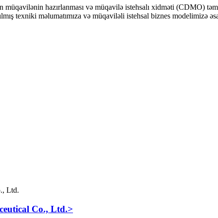
ün müqavilənin hazırlanması və müqavilə istehsalı xidməti (CDMO) təmin 
laşdırılmış texniki məlumatımıza və müqaviləli istehsal biznes modelimizə 
eutical Co., Ltd.>