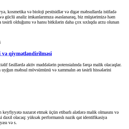
yyə, kosmetika və bioloji pestisidlər və digər məhsullarda istifadə
za və güclü analiz imkanlarımıza əsaslanaraq, biz müştərimizə həm
təsirli olduğunu və hansı bitkilərin daha çox sıxlıqda arzu olunan
i və qiymətləndirilməsi
əlif fəsillərdə aktiv maddələrin potensialında fərqə malik olacaqlar.
, ən uyğun məhsul mövsümünü və xammalın ən təsirli hissələrini
 keyfiyyətə nəzarət etmək üçün etibarlı alətlərə malik olmasını və
si daxil olacaq: yüksək performanslı nazik qat identifikasiya
ası və s.