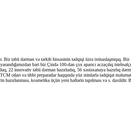
iz təbii dərman və tərkib hissəsinin tədqiqi üzrə ixtisaslaşmışıq. Biz
 yarandığımızdan bəri biz Çində 100-dən çox aparıcı əczaçılıq istehsalçı
duq, 22 innovativ təbii dərman hazırladıq, 56 xəstəxanaya hazırlıq dərm
ar, TCM otları və tibbi preparatlar haqqında yüz minlərlə tədqiqat məluma
rin hazırlanması, kosmetika üçün yeni həllərin tapılması və s. daxildi