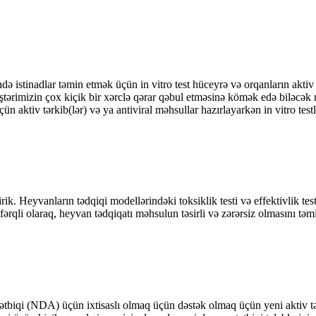
 istinadlar təmin etmək üçün in vitro test hüceyrə və orqanların aktiv tə
ərimizin çox kiçik bir xərclə qərar qəbul etməsinə kömək edə biləcək m
ün aktiv tərkib(lər) və ya antiviral məhsullar hazırlayarkən in vitro tes
k. Heyvanların tədqiqi modellərindəki toksiklik testi və effektivlik test
ərqli olaraq, heyvan tədqiqatı məhsulun təsirli və zərərsiz olmasını təm
ətbiqi (NDA) üçün ixtisaslı olmaq üçün dəstək olmaq üçün yeni aktiv tər