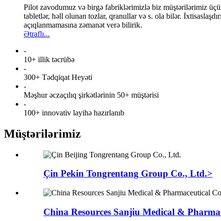
Pilot zavodumuz və birgə fabriklərimizlə biz müştərilərimiz üç
tabletlər, həll olunan tozlar, qranullar və s. ola bilər. İxtisas
açıqlanmamasına zəmanət verə bilirik.
Ətraflı...
-
10+ illik təcrübə
-
300+ Tədqiqat Heyəti
-
Məşhur əczaçılıq şirkətlərinin 50+ müştərisi
-
100+ innovativ layihə hazırlanıb
Müştərilərimiz
Çin Pekin Tongrentang Group Co., Ltd.>
China Resources Sanjiu Medical & Pharmac