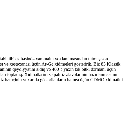
 təbii tibb sahəsində xammalın yoxlanılmasından tutmuş son
sı və xəstəxanası üçün Ar-Ge xidmətləri göstəririk. Biz 83 Klassik
anının qeydiyyatını aldıq və 400-ə yaxın tək bitki dərmanı üçün
tları topladıq. Xidmətlərimizə pəhriz əlavələrinin hazırlanmasının
r. Biz həmçinin yuxarıda göstərilənlərin hamısı üçün CDMO xidmətini