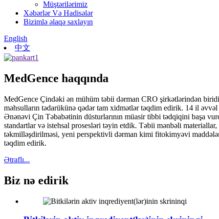
Müştərilərimiz
Xəbərlər Və Hadisələr
Bizimlə əlaqə saxlayın
English
中文
MedGence haqqında
MedGence Çindəki ən mühüm təbii dərman CRO şirkətlərindən biridir. B
məhsulların tədarükünə qədər tam xidmətlər təqdim edirik. 14 il əvvəl
Ənənəvi Çin Təbabətinin düsturlarının müasir tibbi tədqiqini başa vur
standartlar və istehsal prosesləri təyin etdik. Təbii mənbəli materiall
təkmilləşdirilməsi, yeni perspektivli dərman kimi fitokimyəvi maddələ
təqdim edirik.
Ətraflı...
Biz nə edirik