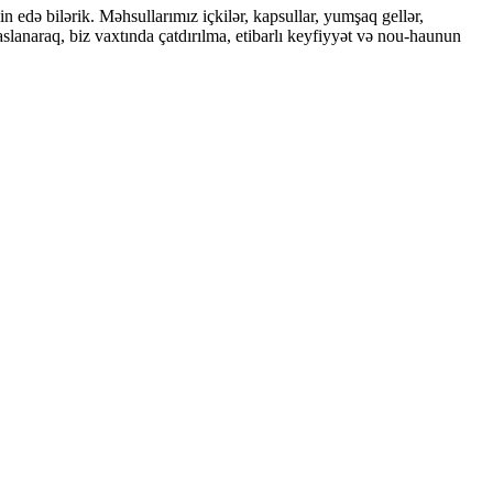
edə bilərik. Məhsullarımız içkilər, kapsullar, yumşaq gellər,
əsaslanaraq, biz vaxtında çatdırılma, etibarlı keyfiyyət və nou-haunun