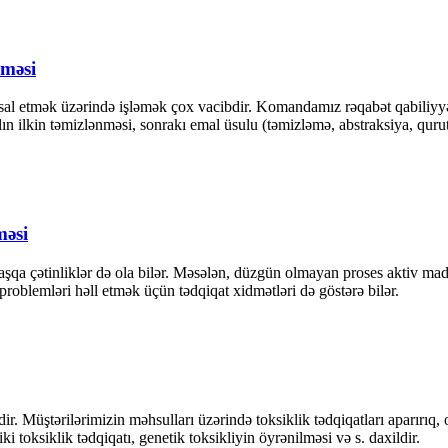
lməsi
hsal etmək üzərində işləmək çox vacibdir. Komandamız rəqabət qabiliyyə
ın ilkin təmizlənməsi, sonrakı emal üsulu (təmizləmə, abstraksiya, qurut
məsi
qa çətinliklər də ola bilər. Məsələn, düzgün olmayan proses aktiv madd
roblemləri həll etmək üçün tədqiqat xidmətləri də göstərə bilər.
. Müştərilərimizin məhsulları üzərində toksiklik tədqiqatları aparırıq, 
i toksiklik tədqiqatı, genetik toksikliyin öyrənilməsi və s. daxildir.