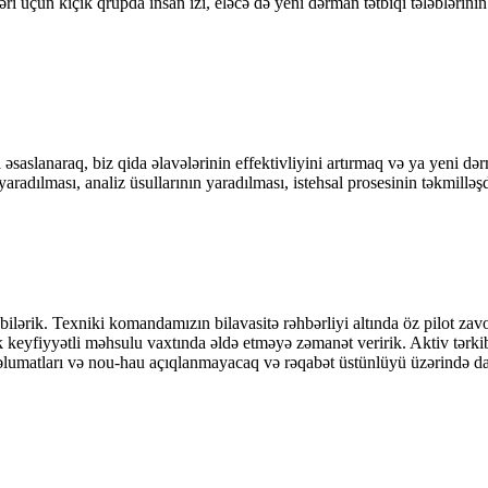
ri üçün kiçik qrupda insan izi, eləcə də yeni dərman tətbiqi tələblərinin 
aslanaraq, biz qida əlavələrinin effektivliyini artırmaq və ya yeni dər
aradılması, analiz üsullarının yaradılması, istehsal prosesinin təkmilləşd
ilərik. Texniki komandamızın bilavasitə rəhbərliyi altında öz pilot zavo
ək keyfiyyətli məhsulu vaxtında əldə etməyə zəmanət veririk. Aktiv tərki
ul məlumatları və nou-hau açıqlanmayacaq və rəqabət üstünlüyü üzərində 