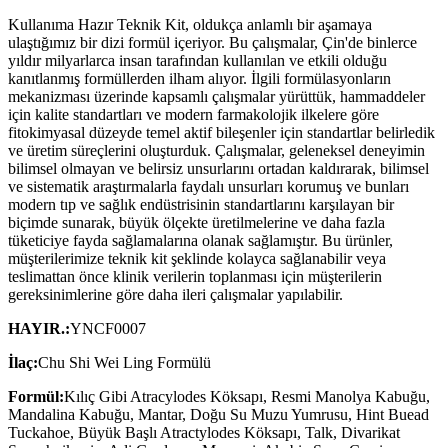
Kullanıma Hazır Teknik Kit, oldukça anlamlı bir aşamaya
ulaştığımız bir dizi formül içeriyor. Bu çalışmalar, Çin'de binlerce
yıldır milyarlarca insan tarafından kullanılan ve etkili olduğu
kanıtlanmış formüllerden ilham alıyor. İlgili formülasyonların
mekanizması üzerinde kapsamlı çalışmalar yürüttük, hammaddeler
için kalite standartları ve modern farmakolojik ilkelere göre
fitokimyasal düzeyde temel aktif bileşenler için standartlar belirledik
ve üretim süreçlerini oluşturduk. Çalışmalar, geleneksel deneyimin
bilimsel olmayan ve belirsiz unsurlarını ortadan kaldırarak, bilimsel
ve sistematik araştırmalarla faydalı unsurları korumuş ve bunları
modern tıp ve sağlık endüstrisinin standartlarını karşılayan bir
biçimde sunarak, büyük ölçekte üretilmelerine ve daha fazla
tüketiciye fayda sağlamalarına olanak sağlamıştır. Bu ürünler,
müşterilerimize teknik kit şeklinde kolayca sağlanabilir veya
teslimattan önce klinik verilerin toplanması için müşterilerin
gereksinimlerine göre daha ileri çalışmalar yapılabilir.
HAYIR.:
YNCF0007
İlaç:
Chu Shi Wei Ling Formülü
Formül:
Kılıç Gibi Atracylodes Köksapı, Resmi Manolya Kabuğu,
Mandalina Kabuğu, Mantar, Doğu Su Muzu Yumrusu, Hint Buead
Tuckahoe, Büyük Başlı Atractylodes Köksapı, Talk, Divarikat