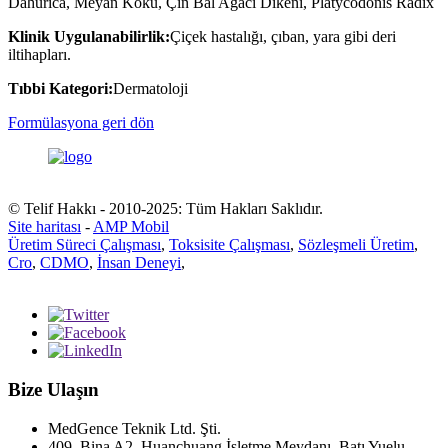
Dahurica, Meyan Kökü, Çin Bal Ağacı Dikeni, Platycodonis Radix
Klinik Uygulanabilirlik:
Çiçek hastalığı, çıban, yara gibi deri
iltihapları.
Tıbbi Kategori:
Dermatoloji
Formülasyona geri dön
© Telif Hakkı - 2010-2025: Tüm Hakları Saklıdır.
Site haritası
-
AMP Mobil
Üretim Süreci Çalışması
,
Toksisite Çalışması
,
Sözleşmeli Üretim
,
Cro
,
CDMO
,
İnsan Deneyi
,
Bize Ulaşın
MedGence Teknik Ltd. Şti.
409, Bina A2, Huanchuang İşletme Meydanı, Batı Yuelu