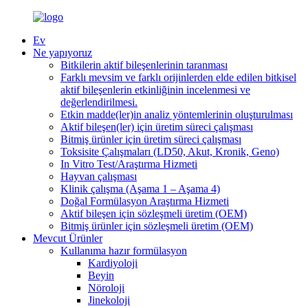
Ev
Ne yapıyoruz
Bitkilerin aktif bileşenlerinin taranması
Farklı mevsim ve farklı orijinlerden elde edilen bitkisel
aktif bileşenlerin etkinliğinin incelenmesi ve
değerlendirilmesi.
Etkin madde(ler)in analiz yöntemlerinin oluşturulması
Aktif bileşen(ler) için üretim süreci çalışması
Bitmiş ürünler için üretim süreci çalışması
Toksisite Çalışmaları (LD50, Akut, Kronik, Geno)
In Vitro Test/Araştırma Hizmeti
Hayvan çalışması
Klinik çalışma (Aşama 1 – Aşama 4)
Doğal Formülasyon Araştırma Hizmeti
Aktif bileşen için sözleşmeli üretim (OEM)
Bitmiş ürünler için sözleşmeli üretim (OEM)
Mevcut Ürünler
Kullanıma hazır formülasyon
Kardiyoloji
Beyin
Nöroloji
Jinekoloji