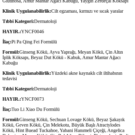
Glutinosa, Amur Mantar Ağacı Kabuğu, Yaygın Zerdeçal Köksapı
Klinik Uygulanabilirlik:
Cilt egzaması, kırmızı ve sıcak yaralar
Tıbbi Kategori:
Dermatoloji
HAYIR.:
YNCF0046
İlaç:
Pi Pa Qing Fei Formülü
Formül:
Ginseng Kökü, Ayva Yaprağı, Meyan Kökü, Çin Altın
İplik Köksapı, Beyaz Dut Kökü - Kabuk, Amur Mantar Ağacı
Kabuğu
Klinik Uygulanabilirlik:
Yüzdeki akne kaynaklı cilt iltihabının
tedavisi
Tıbbi Kategori:
Dermatoloji
HAYIR.:
YNCF0073
İlaç:
Tuo Li Xiao Du Formülü
Formül:
Ginseng Kökü, Sechuan Lovage Kökü, Beyaz Şakayık
Kökü, Geven Kökü, Çin Melekotu, Büyük Başlı Atractylodes
Kökü, Hint Buead Tuckahoe, Yabani Hanımeli Çiçeği, Angelica