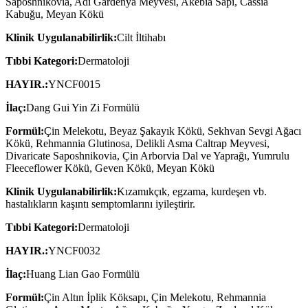
Saposhnikovia, Adi Gardenya Meyvesi, Akebia Sapı, Cassia
Kabuğu, Meyan Kökü
Klinik Uygulanabilirlik:
Cilt İltihabı
Tıbbi Kategori:
Dermatoloji
HAYIR.:
YNCF0015
İlaç:
Dang Gui Yin Zi Formülü
Formül:
Çin Melekotu, Beyaz Şakayık Kökü, Sekhvan Sevgi Ağacı
Kökü, Rehmannia Glutinosa, Delikli Asma Caltrap Meyvesi,
Divaricate Saposhnikovia, Çin Arborvia Dal ve Yaprağı, Yumrulu
Fleeceflower Kökü, Geven Kökü, Meyan Kökü
Klinik Uygulanabilirlik:
Kızamıkçık, egzama, kurdeşen vb.
hastalıkların kaşıntı semptomlarını iyileştirir.
Tıbbi Kategori:
Dermatoloji
HAYIR.:
YNCF0032
İlaç:
Huang Lian Gao Formülü
Formül:
Çin Altın İplik Köksapı, Çin Melekotu, Rehmannia