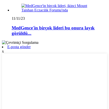
11/11/23
MedGence'in birçok lideri bu onura layık
görüldü...
E-posta gönder
x