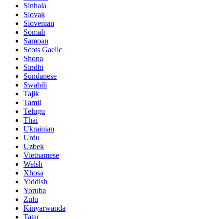
Sinhala
Slovak
Slovenian
Somali
Samoan
Scots Gaelic
Shona
Sindhi
Sundanese
Swahili
Tajik
Tamil
Telugu
Thai
Ukrainian
Urdu
Uzbek
Vietnamese
Welsh
Xhosa
Yiddish
Yoruba
Zulu
Kinyarwanda
Tatar