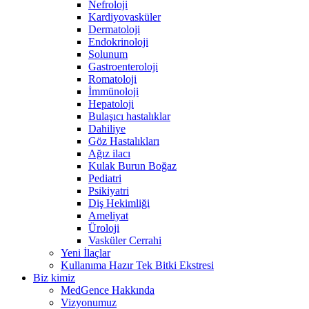
Nefroloji
Kardiyovasküler
Dermatoloji
Endokrinoloji
Solunum
Gastroenteroloji
Romatoloji
İmmünoloji
Hepatoloji
Bulaşıcı hastalıklar
Dahiliye
Göz Hastalıkları
Ağız ilacı
Kulak Burun Boğaz
Pediatri
Psikiyatri
Diş Hekimliği
Ameliyat
Üroloji
Vasküler Cerrahi
Yeni İlaçlar
Kullanıma Hazır Tek Bitki Ekstresi
Biz kimiz
MedGence Hakkında
Vizyonumuz