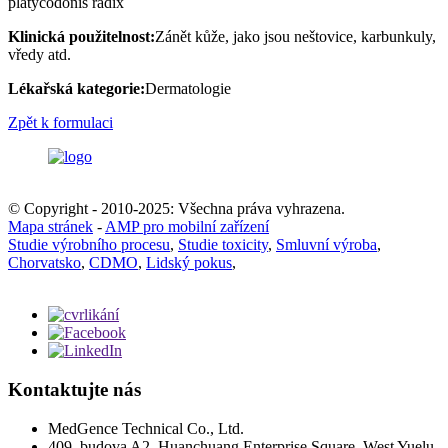
platycodonis radix
Klinická použitelnost:
Zánět kůže, jako jsou neštovice, karbunkuly,
vředy atd.
Lékařská kategorie:
Dermatologie
Zpět k formulaci
© Copyright - 2010-2025: Všechna práva vyhrazena.
Mapa stránek
-
AMP pro mobilní zařízení
Studie výrobního procesu
,
Studie toxicity
,
Smluvní výroba
,
Chorvatsko
,
CDMO
,
Lidský pokus
,
Kontaktujte nás
MedGence Technical Co., Ltd.
409, budova A2, Huanchuang Enterprise Square, West Yuelu