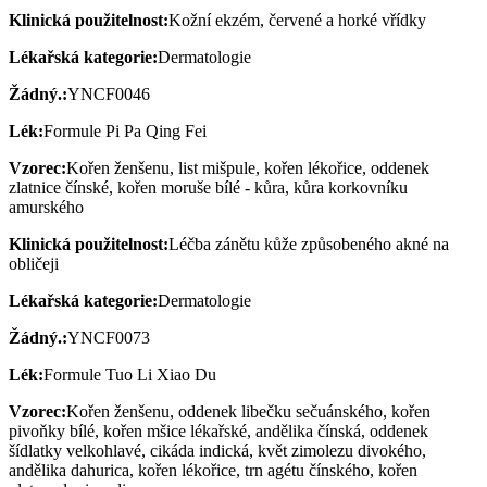
Klinická použitelnost:
Kožní ekzém, červené a horké vřídky
Lékařská kategorie:
Dermatologie
Žádný.:
YNCF0046
Lék:
Formule Pi Pa Qing Fei
Vzorec:
Kořen ženšenu, list mišpule, kořen lékořice, oddenek
zlatnice čínské, kořen moruše bílé - kůra, kůra korkovníku
amurského
Klinická použitelnost:
Léčba zánětu kůže způsobeného akné na
obličeji
Lékařská kategorie:
Dermatologie
Žádný.:
YNCF0073
Lék:
Formule Tuo Li Xiao Du
Vzorec:
Kořen ženšenu, oddenek libečku sečuánského, kořen
pivoňky bílé, kořen mšice lékařské, andělika čínská, oddenek
šídlatky velkohlavé, cikáda indická, květ zimolezu divokého,
andělika dahurica, kořen lékořice, trn agétu čínského, kořen