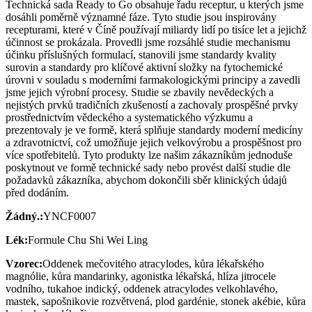
Technická sada Ready to Go obsahuje řadu receptur, u kterých jsme
dosáhli poměrně významné fáze. Tyto studie jsou inspirovány
recepturami, které v Číně používají miliardy lidí po tisíce let a jejichž
účinnost se prokázala. Provedli jsme rozsáhlé studie mechanismu
účinku příslušných formulací, stanovili jsme standardy kvality
surovin a standardy pro klíčové aktivní složky na fytochemické
úrovni v souladu s moderními farmakologickými principy a zavedli
jsme jejich výrobní procesy. Studie se zbavily nevědeckých a
nejistých prvků tradičních zkušeností a zachovaly prospěšné prvky
prostřednictvím vědeckého a systematického výzkumu a
prezentovaly je ve formě, která splňuje standardy moderní medicíny
a zdravotnictví, což umožňuje jejich velkovýrobu a prospěšnost pro
více spotřebitelů. Tyto produkty lze našim zákazníkům jednoduše
poskytnout ve formě technické sady nebo provést další studie dle
požadavků zákazníka, abychom dokončili sběr klinických údajů
před dodáním.
Žádný.:
YNCF0007
Lék:
Formule Chu Shi Wei Ling
Vzorec:
Oddenek mečovitého atracylodes, kůra lékařského
magnólie, kůra mandarinky, agonistka lékařská, hlíza jitrocele
vodního, tukahoe indický, oddenek atracylodes velkohlavého,
mastek, sapošnikovie rozvětvená, plod gardénie, stonek akébie, kůra