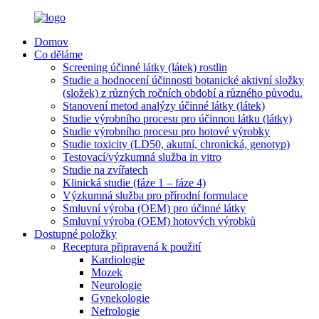
Domov
Co děláme
Screening účinné látky (látek) rostlin
Studie a hodnocení účinnosti botanické aktivní složky
(složek) z různých ročních období a různého původu.
Stanovení metod analýzy účinné látky (látek)
Studie výrobního procesu pro účinnou látku (látky)
Studie výrobního procesu pro hotové výrobky
Studie toxicity (LD50, akutní, chronická, genotyp)
Testovací/výzkumná služba in vitro
Studie na zvířatech
Klinická studie (fáze 1 – fáze 4)
Výzkumná služba pro přírodní formulace
Smluvní výroba (OEM) pro účinné látky
Smluvní výroba (OEM) hotových výrobků
Dostupné položky
Receptura připravená k použití
Kardiologie
Mozek
Neurologie
Gynekologie
Nefrologie