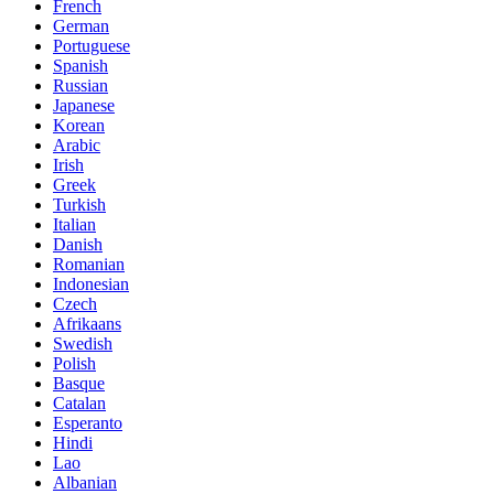
French
German
Portuguese
Spanish
Russian
Japanese
Korean
Arabic
Irish
Greek
Turkish
Italian
Danish
Romanian
Indonesian
Czech
Afrikaans
Swedish
Polish
Basque
Catalan
Esperanto
Hindi
Lao
Albanian