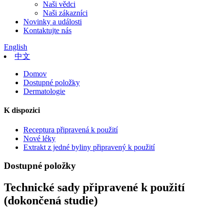
Naši vědci
Naši zákazníci
Novinky a události
Kontaktujte nás
English
中文
Domov
Dostupné položky
Dermatologie
K dispozici
Receptura připravená k použití
Nové léky
Extrakt z jedné byliny připravený k použití
Dostupné položky
Technické sady připravené k použití
(dokončená studie)