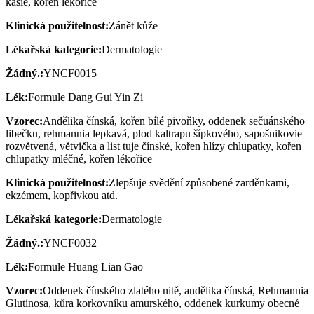
kasie, kořen lékořice
Klinická použitelnost:
Zánět kůže
Lékařská kategorie:
Dermatologie
Žádný.:
YNCF0015
Lék:
Formule Dang Gui Yin Zi
Vzorec:
Andělika čínská, kořen bílé pivoňky, oddenek sečuánského
libečku, rehmannia lepkavá, plod kaltrapu šípkového, sapošnikovie
rozvětvená, větvička a list tuje čínské, kořen hlízy chlupatky, kořen
chlupatky mléčné, kořen lékořice
Klinická použitelnost:
Zlepšuje svědění způsobené zarděnkami,
ekzémem, kopřivkou atd.
Lékařská kategorie:
Dermatologie
Žádný.:
YNCF0032
Lék:
Formule Huang Lian Gao
Vzorec:
Oddenek čínského zlatého nitě, andělika čínská, Rehmannia
Glutinosa, kůra korkovníku amurského, oddenek kurkumy obecné