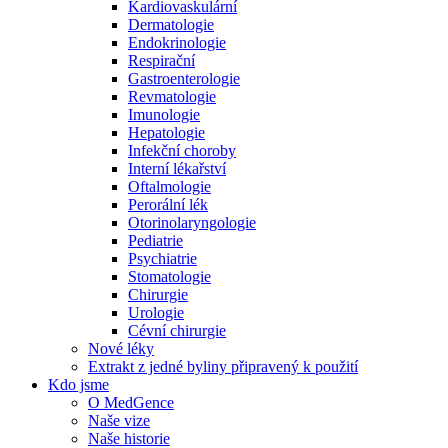
Kardiovaskulární
Dermatologie
Endokrinologie
Respirační
Gastroenterologie
Revmatologie
Imunologie
Hepatologie
Infekční choroby
Interní lékařství
Oftalmologie
Perorální lék
Otorinolaryngologie
Pediatrie
Psychiatrie
Stomatologie
Chirurgie
Urologie
Cévní chirurgie
Nové léky
Extrakt z jedné byliny připravený k použití
Kdo jsme
O MedGence
Naše vize
Naše historie